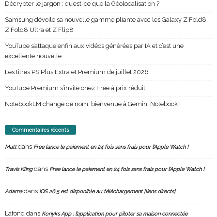
Décrypter le jargon : qu’est-ce que la Géolocalisation ?
Samsung dévoile sa nouvelle gamme pliante avec les Galaxy Z Fold8,
Z Fold8 Ultra et Z Flip8
YouTube s’attaque enfin aux vidéos générées par IA et c’est une
excellente nouvelle
Les titres PS Plus Extra et Premium de juillet 2026
YouTube Premium s’invite chez Free à prix réduit
NotebookLM change de nom, bienvenue à Gemini Notebook !
Commentaires récents
dans
Matt
Free lance le paiement en 24 fois sans frais pour l’Apple Watch !
dans
Travis Kling
Free lance le paiement en 24 fois sans frais pour l’Apple Watch !
dans
Adama
iOS 26.5 est disponible au téléchargement [liens directs]
Lafond
dans
Konyks App : l’application pour piloter sa maison connectée