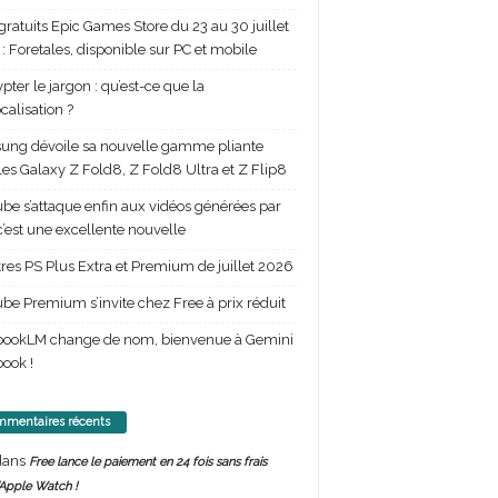
gratuits Epic Games Store du 23 au 30 juillet
: Foretales, disponible sur PC et mobile
pter le jargon : qu’est-ce que la
calisation ?
ng dévoile sa nouvelle gamme pliante
les Galaxy Z Fold8, Z Fold8 Ultra et Z Flip8
be s’attaque enfin aux vidéos générées par
 c’est une excellente nouvelle
itres PS Plus Extra et Premium de juillet 2026
be Premium s’invite chez Free à prix réduit
bookLM change de nom, bienvenue à Gemini
ook !
mentaires récents
ans
Free lance le paiement en 24 fois sans frais
’Apple Watch !