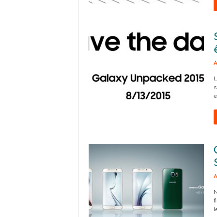
A
L
s
e
A
N
f
l