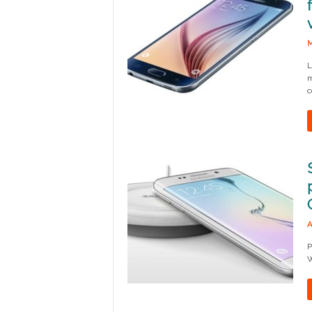
M
L
m
c
A
P
W