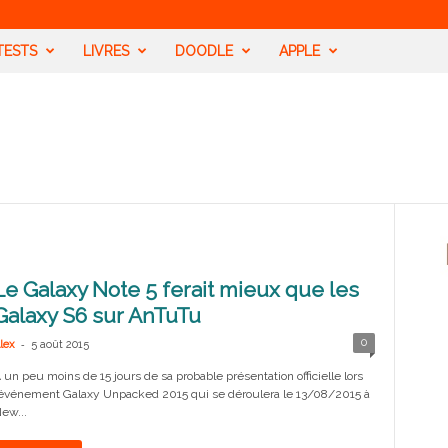
TESTS
LIVRES
DOODLE
APPLE
Le Galaxy Note 5 ferait mieux que les
Galaxy S6 sur AnTuTu
-
0
lex
5 août 2015
 un peu moins de 15 jours de sa probable présentation officielle lors
’événement Galaxy Unpacked 2015 qui se déroulera le 13/08/2015 à
ew...