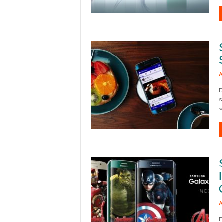
A
D
s
«
A
F