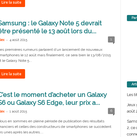
Lire la suite
Par
Samsung : le Galaxy Note 5 devrait
être présenté le 13 août lors du...
-
1
lex
4 août 2015
es premières rumeurs parlaient d’un lancement de nouveaux
martphones le 12 août mais finalement, ce sera bien le 13/08/2015
t le Galaxy Note 5...
Lire la suite
Art
C’est le moment d’acheter un Galaxy
Les t
S6 ou Galaxy S6 Edge, leur prix a...
Jeux 
août 
-
6
lex
1 août 2015
Samsu
ous en sommes en pleine période de publication des résultats
inanciers et celles des constructeurs de smartphones se succèdent
2, ce
es unes après les autres....
conn