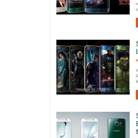
o
s
A
I
S
b