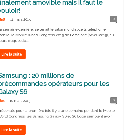
finalement amovible mais il faut le
vouloir!
-
0
att
11 mars 2015
a semaine dernière, se tenait le salon mondial de la téléphonie
obile, le Mobile World Congress 2015 de Barcelone (MWC2015), au
ours duquel de...
Lire la suite
Samsung : 20 millions de
précommandes opérateurs pour les
Galaxy S6
-
0
lex
10 mars 2015
résentés pour la première fois il y a une semaine pendant le Mobile
orld Congress, les Samsung Galaxy S6 et S6 Edge semblent avoir...
Lire la suite