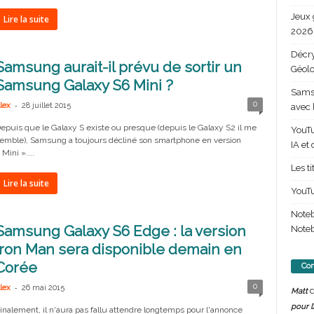
Jeux 
Lire la suite
2026 
Décry
Samsung aurait-il prévu de sortir un
Géolo
Samsung Galaxy S6 Mini ?
Samsu
-
0
lex
28 juillet 2015
avec 
epuis que le Galaxy S existe ou presque (depuis le Galaxy S2 il me
YouTu
emble), Samsung a toujours décliné son smartphone en version
IA et
 Mini »....
Les t
Lire la suite
YouTu
Note
Samsung Galaxy S6 Edge : la version
Noteb
Iron Man sera disponible demain en
Corée
Com
-
0
lex
26 mai 2015
d
Matt
pour l
inalement, il n'aura pas fallu attendre longtemps pour l'annonce