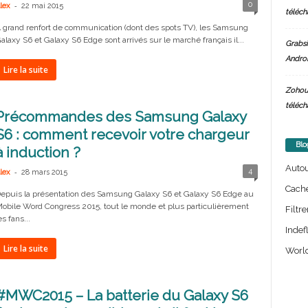
-
0
lex
22 mai 2015
téléch
 grand renfort de communication (dont des spots TV), les Samsung
alaxy S6 et Galaxy S6 Edge sont arrivés sur le marché français il...
Grabsi
Androi
Lire la suite
Zohou
téléch
Précommandes des Samsung Galaxy
S6 : comment recevoir votre chargeur
Blo
à induction ?
Auto
-
4
lex
28 mars 2015
Cach
epuis la présentation des Samsung Galaxy S6 et Galaxy S6 Edge au
obile Word Congress 2015, tout le monde et plus particulièrement
Filtre
es fans...
Indef
Lire la suite
World
#MWC2015 – La batterie du Galaxy S6