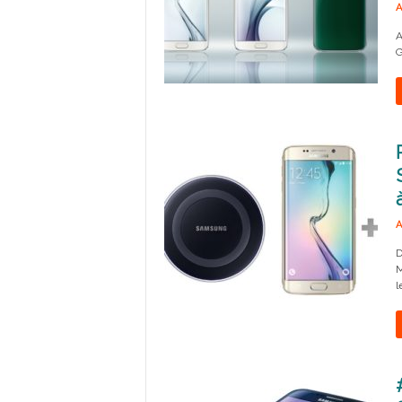
A
A
G
A
D
M
l