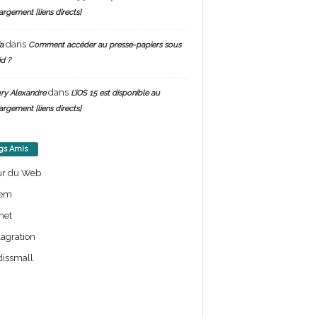
argement [liens directs]
dans
a
Comment accéder au presse-papiers sous
d ?
dans
ry Alexandre
L’iOS 15 est disponible au
argement [liens directs]
gs Amis
ur du Web
em
net
lagration
issmall