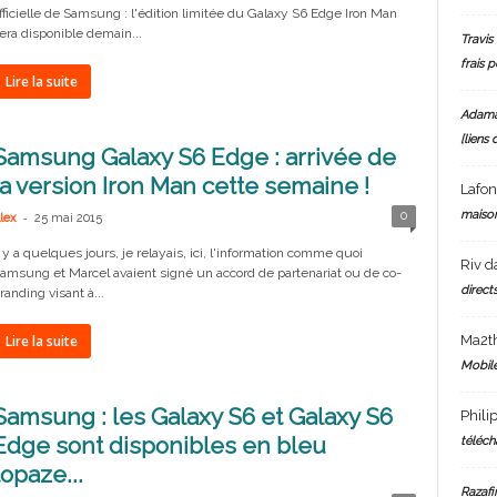
fficielle de Samsung : l'édition limitée du Galaxy S6 Edge Iron Man
era disponible demain...
Travis 
frais 
Lire la suite
Adam
[liens 
Samsung Galaxy S6 Edge : arrivée de
la version Iron Man cette semaine !
Lafo
maiso
-
0
lex
25 mai 2015
l y a quelques jours, je relayais, ici, l'information comme quoi
Riv
d
amsung et Marcel avaient signé un accord de partenariat ou de co-
directs
randing visant à...
Ma2t
Lire la suite
Mobile
Samsung : les Galaxy S6 et Galaxy S6
Phili
Edge sont disponibles en bleu
téléch
topaze...
Razafi