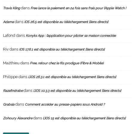
dans
Travis Kling
Free lance le paiement en 24 fois sans frais pour l’Apple Watch !
dans
Adama
iOS 26.5 est disponible au téléchargement [liens directs]
Lafond
dans
Konyks App : l’application pour piloter sa maison connectée
Riv
dans
iOS 17.6.1 est disponible au téléchargement [liens directs]
Ma2thieu
dans
Free, retour chez le fils prodigue (Fibre & Mobile)
Philippe
dans
L’iOS 26.3.1 est disponible au téléchargement [liens directs]
dans
Razafindrabe
L’iOS 10.3.3 est disponible au téléchargement [liens directs]
dans
Grabsia
Comment accéder au presse-papiers sous Android ?
dans
Zohoury Alexandre
L’iOS 15 est disponible au téléchargement [liens directs]