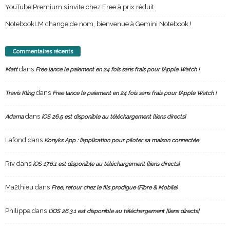
YouTube Premium s’invite chez Free à prix réduit
NotebookLM change de nom, bienvenue à Gemini Notebook !
Commentaires récents
dans
Matt
Free lance le paiement en 24 fois sans frais pour l’Apple Watch !
dans
Travis Kling
Free lance le paiement en 24 fois sans frais pour l’Apple Watch !
dans
Adama
iOS 26.5 est disponible au téléchargement [liens directs]
Lafond
dans
Konyks App : l’application pour piloter sa maison connectée
Riv
dans
iOS 17.6.1 est disponible au téléchargement [liens directs]
Ma2thieu
dans
Free, retour chez le fils prodigue (Fibre & Mobile)
Philippe
dans
L’iOS 26.3.1 est disponible au téléchargement [liens directs]