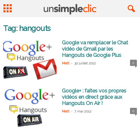
Tag: hangouts
Google va remplacer le Chat
vidéo de Gmail par les
Hangouts de Google Plus
-
2
Matt
30 juillet 2012
Google+ : faites vos propres
vidéos en direct grâce aux
Hangouts On Air !
-
0
Matt
7 mai 2012