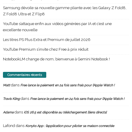
Samsung dévoile sa nouvelle gamme pliante avec les Galaxy Z Fold8,
Z Fold8 Ultra et Z Flip8
YouTube s’attaque enfin aux vidéos générées par IA et c’est une
excellente nouvelle
Les titres PS Plus Extra et Premium de juillet 2026
YouTube Premium s’invite chez Free à prix réduit
NotebookLM change de nom, bienvenue à Gemini Notebook !
Commentaires récents
dans
Matt
Free lance le paiement en 24 fois sans frais pour l’Apple Watch !
dans
Travis Kling
Free lance le paiement en 24 fois sans frais pour l’Apple Watch !
dans
Adama
iOS 26.5 est disponible au téléchargement [liens directs]
Lafond
dans
Konyks App : l’application pour piloter sa maison connectée