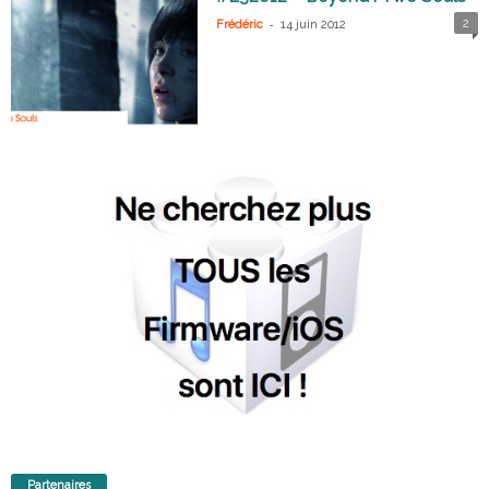
-
2
Frédéric
14 juin 2012
Partenaires