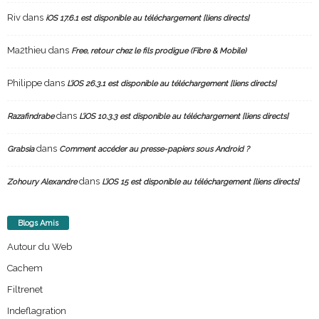
Riv
dans
iOS 17.6.1 est disponible au téléchargement [liens directs]
Ma2thieu
dans
Free, retour chez le fils prodigue (Fibre & Mobile)
Philippe
dans
L’iOS 26.3.1 est disponible au téléchargement [liens directs]
dans
Razafindrabe
L’iOS 10.3.3 est disponible au téléchargement [liens directs]
dans
Grabsia
Comment accéder au presse-papiers sous Android ?
dans
Zohoury Alexandre
L’iOS 15 est disponible au téléchargement [liens directs]
Blogs Amis
Autour du Web
Cachem
Filtrenet
Indeflagration