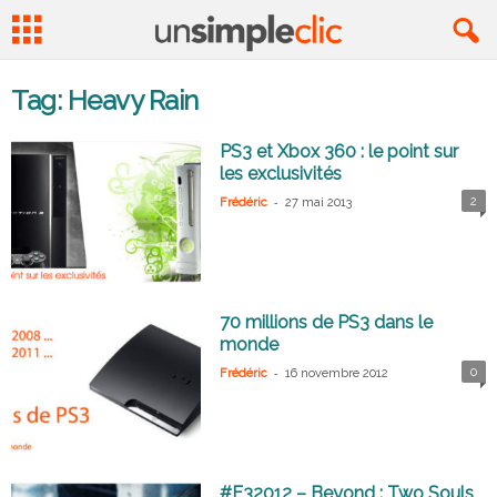
Tag: Heavy Rain
PS3 et Xbox 360 : le point sur
les exclusivités
-
2
Frédéric
27 mai 2013
70 millions de PS3 dans le
monde
-
0
Frédéric
16 novembre 2012
#E32012 – Beyond : Two Souls