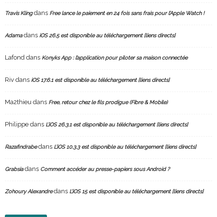
dans
Travis Kling
Free lance le paiement en 24 fois sans frais pour l’Apple Watch !
dans
Adama
iOS 26.5 est disponible au téléchargement [liens directs]
Lafond
dans
Konyks App : l’application pour piloter sa maison connectée
Riv
dans
iOS 17.6.1 est disponible au téléchargement [liens directs]
Ma2thieu
dans
Free, retour chez le fils prodigue (Fibre & Mobile)
Philippe
dans
L’iOS 26.3.1 est disponible au téléchargement [liens directs]
dans
Razafindrabe
L’iOS 10.3.3 est disponible au téléchargement [liens directs]
dans
Grabsia
Comment accéder au presse-papiers sous Android ?
dans
Zohoury Alexandre
L’iOS 15 est disponible au téléchargement [liens directs]