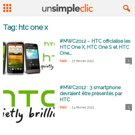
Tag: htc one x
#MWC2012 – HTC officialise les
HTC One X, HTC One S et HTC
One...
-
1
Matt
27 février 2012
#MWC2012 : 3 smartphone
devraient être présentés par
HTC
-
1
Matt
24 février 2012