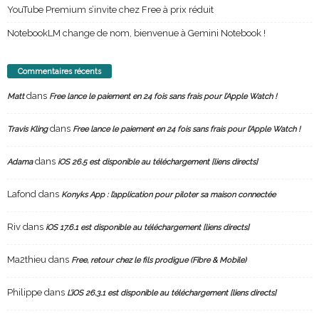
YouTube Premium s’invite chez Free à prix réduit
NotebookLM change de nom, bienvenue à Gemini Notebook !
Commentaires récents
dans
Matt
Free lance le paiement en 24 fois sans frais pour l’Apple Watch !
dans
Travis Kling
Free lance le paiement en 24 fois sans frais pour l’Apple Watch !
dans
Adama
iOS 26.5 est disponible au téléchargement [liens directs]
Lafond
dans
Konyks App : l’application pour piloter sa maison connectée
Riv
dans
iOS 17.6.1 est disponible au téléchargement [liens directs]
Ma2thieu
dans
Free, retour chez le fils prodigue (Fibre & Mobile)
Philippe
dans
L’iOS 26.3.1 est disponible au téléchargement [liens directs]