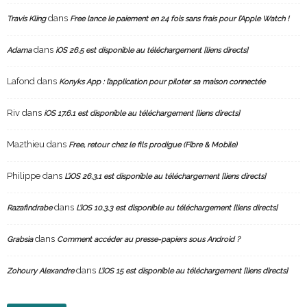
dans
Travis Kling
Free lance le paiement en 24 fois sans frais pour l’Apple Watch !
dans
Adama
iOS 26.5 est disponible au téléchargement [liens directs]
Lafond
dans
Konyks App : l’application pour piloter sa maison connectée
Riv
dans
iOS 17.6.1 est disponible au téléchargement [liens directs]
Ma2thieu
dans
Free, retour chez le fils prodigue (Fibre & Mobile)
Philippe
dans
L’iOS 26.3.1 est disponible au téléchargement [liens directs]
dans
Razafindrabe
L’iOS 10.3.3 est disponible au téléchargement [liens directs]
dans
Grabsia
Comment accéder au presse-papiers sous Android ?
dans
Zohoury Alexandre
L’iOS 15 est disponible au téléchargement [liens directs]