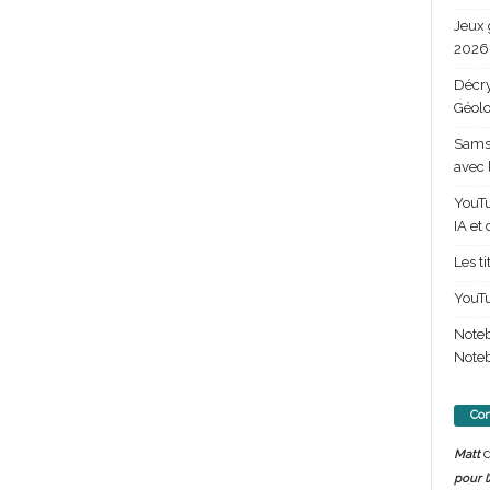
Jeux 
2026 
Décry
Géolo
Samsu
avec 
YouTu
IA et
Les t
YouTu
Note
Noteb
Com
d
Matt
pour l