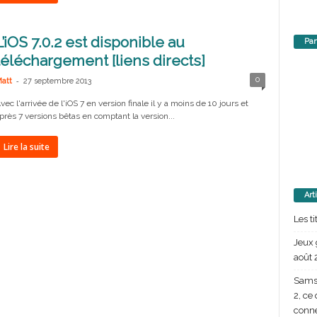
L’iOS 7.0.2 est disponible au
Par
téléchargement [liens directs]
-
0
att
27 septembre 2013
vec l'arrivée de l'iOS 7 en version finale il y a moins de 10 jours et
près 7 versions bêtas en comptant la version...
Lire la suite
Art
Les t
Jeux 
août 
Samsu
2, ce
conn