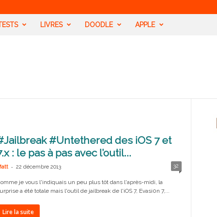
TESTS
LIVRES
DOODLE
APPLE
#Jailbreak #Untethered des iOS 7 et
7.x : le pas à pas avec l’outil...
-
32
att
22 décembre 2013
omme je vous l'indiquais un peu plus tôt dans l'après-midi, la
urprise a été totale mais l'outil de jailbreak de l'iOS 7, Evasi0n 7,...
Lire la suite