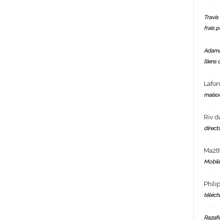
Travis 
frais 
Adam
[liens 
Lafo
maiso
Riv
d
directs
Ma2t
Mobile
Phili
téléch
Razafi