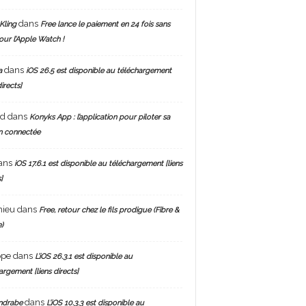
dans
Kling
Free lance le paiement en 24 fois sans
pour l’Apple Watch !
dans
a
iOS 26.5 est disponible au téléchargement
directs]
nd
dans
Konyks App : l’application pour piloter sa
n connectée
ans
iOS 17.6.1 est disponible au téléchargement [liens
]
hieu
dans
Free, retour chez le fils prodigue (Fibre &
)
ppe
dans
L’iOS 26.3.1 est disponible au
argement [liens directs]
dans
ndrabe
L’iOS 10.3.3 est disponible au