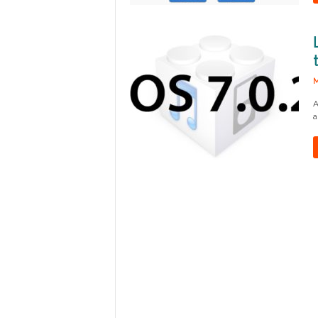
M
A
a