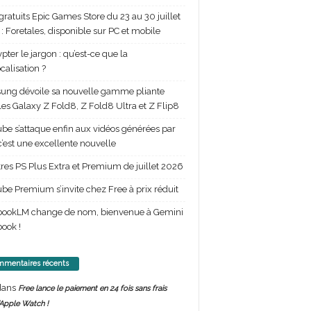
gratuits Epic Games Store du 23 au 30 juillet
: Foretales, disponible sur PC et mobile
pter le jargon : qu’est-ce que la
calisation ?
ng dévoile sa nouvelle gamme pliante
les Galaxy Z Fold8, Z Fold8 Ultra et Z Flip8
be s’attaque enfin aux vidéos générées par
 c’est une excellente nouvelle
itres PS Plus Extra et Premium de juillet 2026
be Premium s’invite chez Free à prix réduit
bookLM change de nom, bienvenue à Gemini
ook !
mentaires récents
ans
Free lance le paiement en 24 fois sans frais
’Apple Watch !