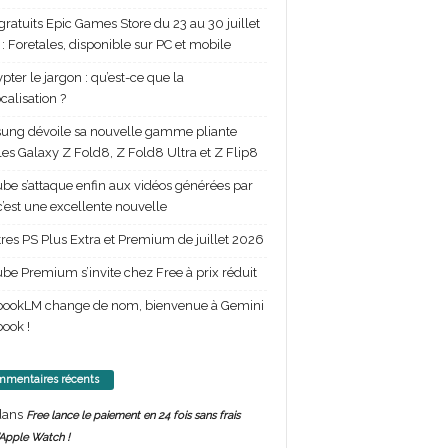
gratuits Epic Games Store du 23 au 30 juillet
: Foretales, disponible sur PC et mobile
pter le jargon : qu’est-ce que la
calisation ?
ng dévoile sa nouvelle gamme pliante
les Galaxy Z Fold8, Z Fold8 Ultra et Z Flip8
be s’attaque enfin aux vidéos générées par
 c’est une excellente nouvelle
itres PS Plus Extra et Premium de juillet 2026
be Premium s’invite chez Free à prix réduit
bookLM change de nom, bienvenue à Gemini
ook !
mentaires récents
ans
Free lance le paiement en 24 fois sans frais
’Apple Watch !