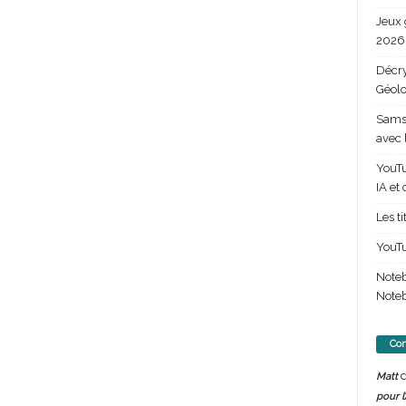
Jeux 
2026 
Décry
Géolo
Samsu
avec 
YouTu
IA et
Les t
YouTu
Note
Noteb
Com
d
Matt
pour l