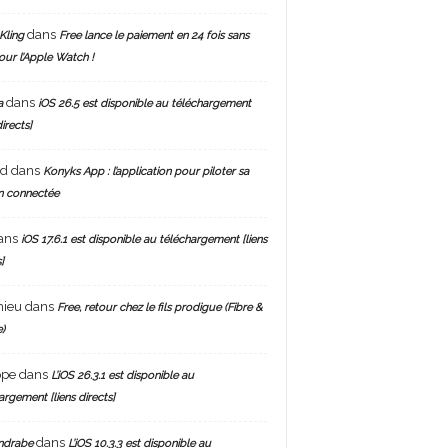
dans
Kling
Free lance le paiement en 24 fois sans
pour l’Apple Watch !
dans
a
iOS 26.5 est disponible au téléchargement
directs]
nd
dans
Konyks App : l’application pour piloter sa
n connectée
ans
iOS 17.6.1 est disponible au téléchargement [liens
]
hieu
dans
Free, retour chez le fils prodigue (Fibre &
)
ppe
dans
L’iOS 26.3.1 est disponible au
argement [liens directs]
dans
ndrabe
L’iOS 10.3.3 est disponible au