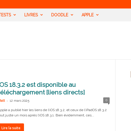
TESTS
LIVRES
DOODLE
APPLE
iOS 18.3.2 est disponible au
téléchargement [liens directs]
-
0
att
12 mars 2025
pple a publié hier les liens de l’iOS 18.3.2, et ceux de l’iPadOS 18.3.2
out juste un mois après l’iOS 18.3.1. Bien évidemment, ces...
Lire la suite