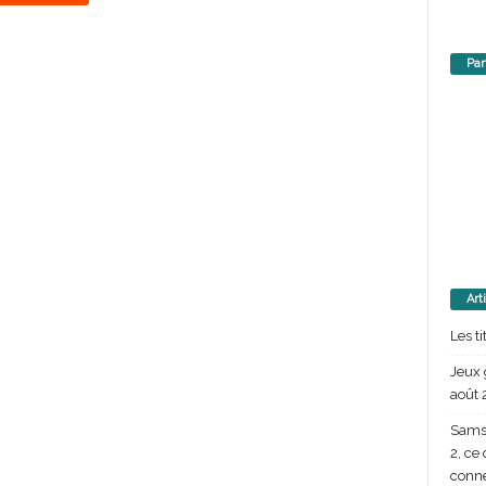
Par
Art
Les t
Jeux 
août 
Samsu
2, ce
conn