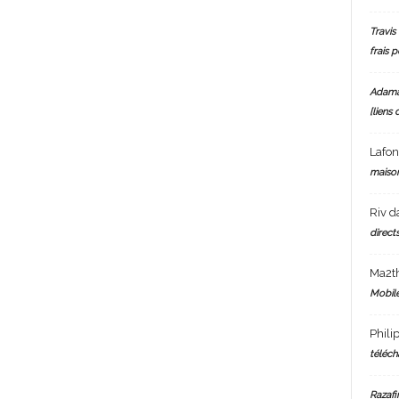
Travis 
frais 
Adam
[liens 
Lafo
maiso
Riv
d
directs
Ma2t
Mobile
Phili
téléch
Razafi