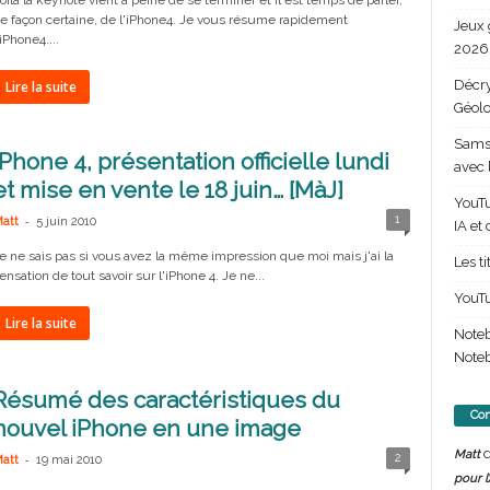
oilà la keynote vient à peine de se terminer et il est temps de parler,
e façon certaine, de l'iPhone4. Je vous résume rapidement
Jeux 
'iPhone4....
2026 
Décry
Lire la suite
Géolo
Samsu
iPhone 4, présentation officielle lundi
avec 
et mise en vente le 18 juin… [MàJ]
YouTu
-
1
att
5 juin 2010
IA et
e ne sais pas si vous avez la même impression que moi mais j'ai la
Les t
ensation de tout savoir sur l'iPhone 4. Je ne...
YouTu
Lire la suite
Note
Noteb
Résumé des caractéristiques du
Com
nouvel iPhone en une image
d
Matt
-
2
att
19 mai 2010
pour l