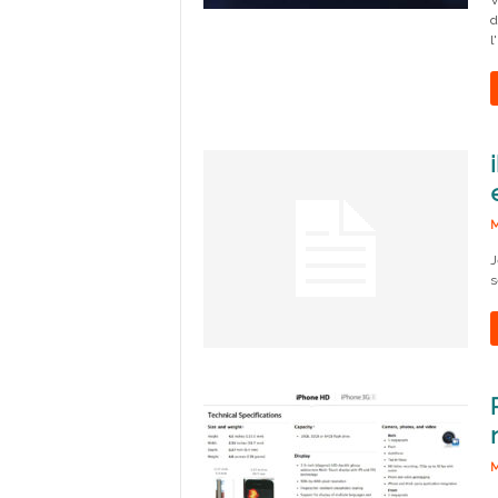
V
d
l
M
J
s
M