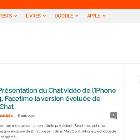
TESTS
LIVRES
DOODLE
APPLE
Présentation du Chat vidéo de l’iPhone
4, Facetime la version évoluée de
iChat
-
1
odolphe
8 juin 2010
omme indiqué dans mon article précédent, Facetime, est une
ersion évoluée de iChat présent dans Mac OS X. iPhone 4 est doté de
 caméras,...