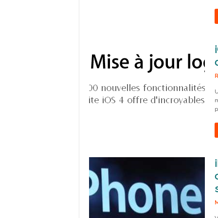
R
U
m
p
M