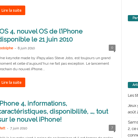
Lire la suite
Par
iOS 4, nouvel OS de l’iPhone
disponible le 21 juin 2010
-
0
odolphe
8 juin 2010
ne keynote made by iPapy,alias Steve Jobs, est toujours un grand
oment et celle d'aujourd'hui ne fait pas exception. Le lancement
rochain du nouvel iPhone...
Lire la suite
Art
Les t
iPhone 4, informations,
Jeux 
caractéristiques, disponibilité, …, tout
août 
sur le nouvel iPhone!
Samsu
-
7
2, ce
att
7 juin 2010
conn