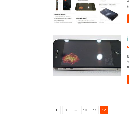
A
i
M
I
V
t
...
1
10
11
12