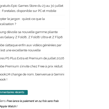
gratuits Epic Games Store du 23 au 30 juillet
: Foretales, disponible sur PC et mobile
pter le jargon : qu’est-ce que la
calisation ?
ng dévoile sa nouvelle gamme pliante
les Galaxy Z Fold8, Z Fold8 Ultra et Z Flip8
be s’attaque enfin aux vidéos générées par
 c’est une excellente nouvelle
itres PS Plus Extra et Premium de juillet 2026
be Premium s’invite chez Free à prix réduit
bookLM change de nom, bienvenue à Gemini
ook !
mentaires récents
ans
Free lance le paiement en 24 fois sans frais
’Apple Watch !