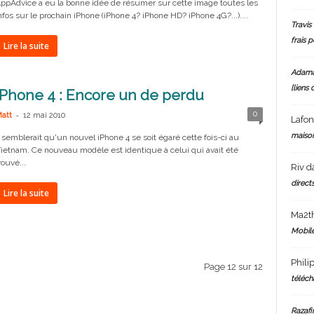
ppAdvice a eu la bonne idée de résumer sur cette image toutes les
nfos sur le prochain iPhone (iPhone 4? iPhone HD? iPhone 4G?...)....
Travis 
frais 
Lire la suite
Adam
[liens 
iPhone 4 : Encore un de perdu
-
0
att
12 mai 2010
Lafo
maiso
l semblerait qu'un nouvel iPhone 4 se soit égaré cette fois-ci au
ietnam. Ce nouveau modèle est identique à celui qui avait été
rouvé...
Riv
d
directs
Lire la suite
Ma2t
Mobile
Phili
Page 12 sur 12
téléch
Razafi