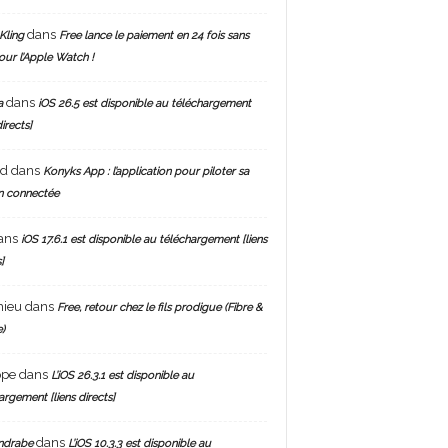
dans
Kling
Free lance le paiement en 24 fois sans
pour l’Apple Watch !
dans
a
iOS 26.5 est disponible au téléchargement
directs]
nd
dans
Konyks App : l’application pour piloter sa
n connectée
ans
iOS 17.6.1 est disponible au téléchargement [liens
]
hieu
dans
Free, retour chez le fils prodigue (Fibre &
)
ppe
dans
L’iOS 26.3.1 est disponible au
argement [liens directs]
dans
ndrabe
L’iOS 10.3.3 est disponible au