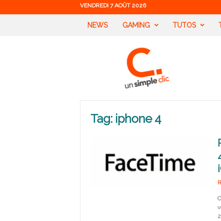
VENDREDI 7 AOÛT 2026
NEWS
GAMING
TUTOS
U
n
S
i
m
p
l
Tag: iphone 4
e
C
l
i
c
R
C
v
2