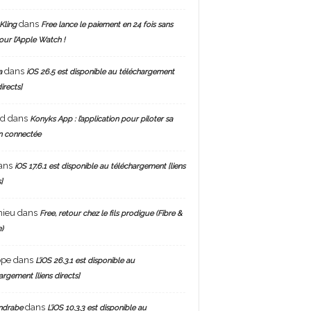
dans
Kling
Free lance le paiement en 24 fois sans
pour l’Apple Watch !
dans
a
iOS 26.5 est disponible au téléchargement
directs]
nd
dans
Konyks App : l’application pour piloter sa
n connectée
ans
iOS 17.6.1 est disponible au téléchargement [liens
]
hieu
dans
Free, retour chez le fils prodigue (Fibre &
)
ppe
dans
L’iOS 26.3.1 est disponible au
argement [liens directs]
dans
ndrabe
L’iOS 10.3.3 est disponible au