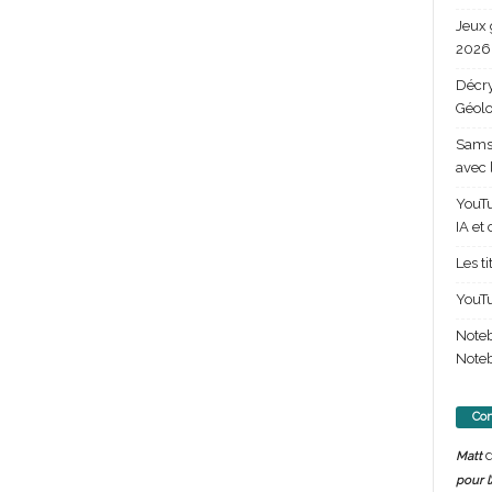
Jeux 
2026 
Décry
Géolo
Samsu
avec 
YouTu
IA et
Les t
YouTu
Note
Noteb
Com
d
Matt
pour l