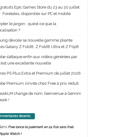
gratuits Epic Games Store du 23 au 30 juillet
: Foretales, disponible sur PC et mobile
pter le jargon : qu’est-ce que la
calisation ?
ng dévoile sa nouvelle gamme pliante
les Galaxy Z Fold8, Z Fold8 Ultra et Z Flip8
be s’attaque enfin aux vidéos générées par
 c’est une excellente nouvelle
itres PS Plus Extra et Premium de juillet 2026
be Premium s’invite chez Free à prix réduit
bookLM change de nom, bienvenue à Gemini
ook !
mentaires récents
ans
Free lance le paiement en 24 fois sans frais
’Apple Watch !