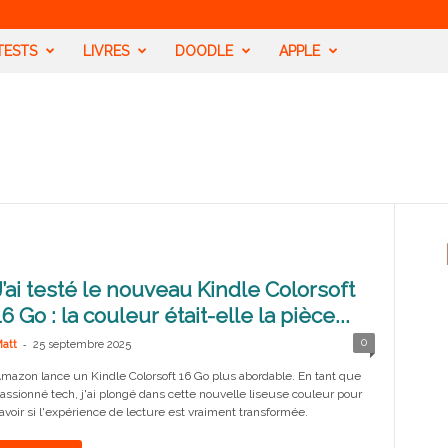
TESTS
LIVRES
DOODLE
APPLE
J’ai testé le nouveau Kindle Colorsoft
16 Go : la couleur était-elle la pièce...
-
0
att
25 septembre 2025
mazon lance un Kindle Colorsoft 16 Go plus abordable. En tant que
assionné tech, j'ai plongé dans cette nouvelle liseuse couleur pour
avoir si l'expérience de lecture est vraiment transformée.