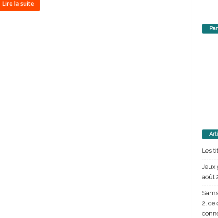
Lire la suite
Par
Art
Les t
Jeux 
août 
Samsu
2, ce
conn