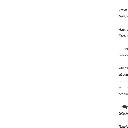
Travis 
frais 
Adam
[liens 
Lafo
maiso
Riv
d
directs
Ma2t
Mobile
Phili
téléch
Razafi