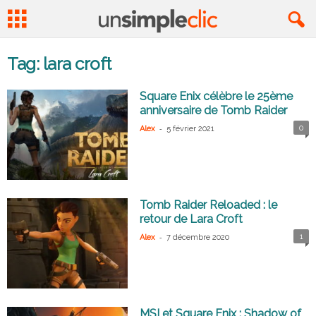
Tag: lara croft
Square Enix célèbre le 25ème
anniversaire de Tomb Raider
-
0
Alex
5 février 2021
Tomb Raider Reloaded : le
retour de Lara Croft
-
1
Alex
7 décembre 2020
MSI et Square Enix : Shadow of