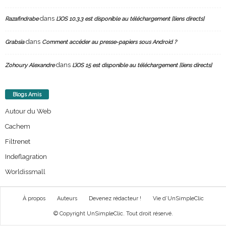
dans
Razafindrabe
L’iOS 10.3.3 est disponible au téléchargement [liens directs]
dans
Grabsia
Comment accéder au presse-papiers sous Android ?
dans
Zohoury Alexandre
L’iOS 15 est disponible au téléchargement [liens directs]
Blogs Amis
Autour du Web
Cachem
Filtrenet
Indeflagration
Worldissmall
À propos
Auteurs
Devenez rédacteur !
Vie d’UnSimpleClic
© Copyright UnSimpleClic. Tout droit réservé.