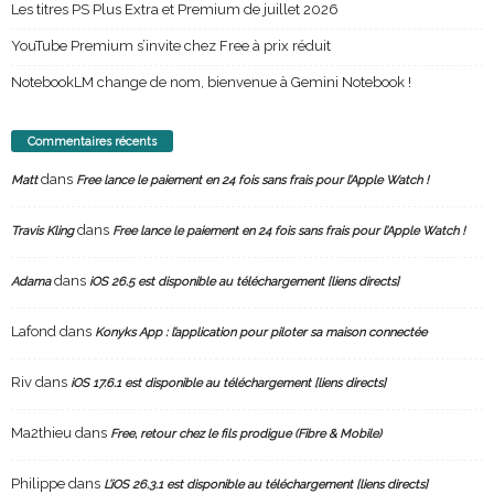
Les titres PS Plus Extra et Premium de juillet 2026
YouTube Premium s’invite chez Free à prix réduit
NotebookLM change de nom, bienvenue à Gemini Notebook !
Commentaires récents
dans
Matt
Free lance le paiement en 24 fois sans frais pour l’Apple Watch !
dans
Travis Kling
Free lance le paiement en 24 fois sans frais pour l’Apple Watch !
dans
Adama
iOS 26.5 est disponible au téléchargement [liens directs]
Lafond
dans
Konyks App : l’application pour piloter sa maison connectée
Riv
dans
iOS 17.6.1 est disponible au téléchargement [liens directs]
Ma2thieu
dans
Free, retour chez le fils prodigue (Fibre & Mobile)
Philippe
dans
L’iOS 26.3.1 est disponible au téléchargement [liens directs]