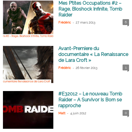
Mes P’tites Occupations #2 –
Rage, Bioshock Infinite, Tomb
Raider
-
6
Frédéric
27 mars 2013
Avant-Premiere du
documentaire « La Renaissance
de Lara Croft »
-
1
Frédéric
26 février 2013
#E32012 – Le nouveau Tomb
Raider – A Survivor Is Born se
rapproche
-
0
Matt
4 juin 2012