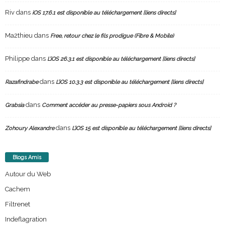
Riv
dans
iOS 17.6.1 est disponible au téléchargement [liens directs]
Ma2thieu
dans
Free, retour chez le fils prodigue (Fibre & Mobile)
Philippe
dans
L’iOS 26.3.1 est disponible au téléchargement [liens directs]
dans
Razafindrabe
L’iOS 10.3.3 est disponible au téléchargement [liens directs]
dans
Grabsia
Comment accéder au presse-papiers sous Android ?
dans
Zohoury Alexandre
L’iOS 15 est disponible au téléchargement [liens directs]
Blogs Amis
Autour du Web
Cachem
Filtrenet
Indeflagration