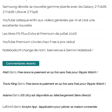
Samsung dévoile sa nouvelle gamme pliante avec les Galaxy Z Fold8,
Z Fold8 Ultra et Z Flip8
YouTube s’attaque enfin aux vidéos générées par IA et c’est une
excellente nouvelle
Les titres PS Plus Extra et Premium de juillet 2026
YouTube Premium s’invite chez Free à prix réduit
NotebookLM change de nom, bienvenue à Gemini Notebook !
Commentaires récents
dans
Matt
Free lance le paiement en 24 fois sans frais pour l’Apple Watch !
dans
Travis Kling
Free lance le paiement en 24 fois sans frais pour l’Apple Watch !
dans
Adama
iOS 26.5 est disponible au téléchargement [liens directs]
Lafond
dans
Konyks App : l’application pour piloter sa maison connectée