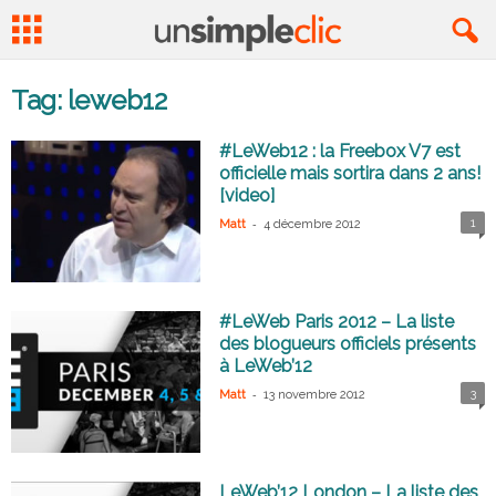
Tag: leweb12
#LeWeb12 : la Freebox V7 est
officielle mais sortira dans 2 ans!
[video]
-
1
Matt
4 décembre 2012
#LeWeb Paris 2012 – La liste
des blogueurs officiels présents
à LeWeb’12
-
3
Matt
13 novembre 2012
LeWeb’12 London – La liste des