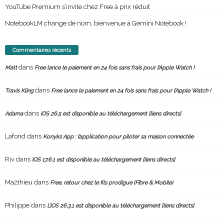
YouTube Premium s’invite chez Free à prix réduit
NotebookLM change de nom, bienvenue à Gemini Notebook !
Commentaires récents
dans
Matt
Free lance le paiement en 24 fois sans frais pour l’Apple Watch !
dans
Travis Kling
Free lance le paiement en 24 fois sans frais pour l’Apple Watch !
dans
Adama
iOS 26.5 est disponible au téléchargement [liens directs]
Lafond
dans
Konyks App : l’application pour piloter sa maison connectée
Riv
dans
iOS 17.6.1 est disponible au téléchargement [liens directs]
Ma2thieu
dans
Free, retour chez le fils prodigue (Fibre & Mobile)
Philippe
dans
L’iOS 26.3.1 est disponible au téléchargement [liens directs]