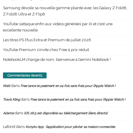
Samsung dévoile sa nouvelle gamme pliante avec les Galaxy Z Fold8,
Z Fold8 Ultra et Z Flip8
YouTube s’attaque enfin aux vidéos générées par IA et c’est une
excellente nouvelle
Les titres PS Plus Extra et Premium de juillet 2026
YouTube Premium s’invite chez Free à prix réduit
NotebookLM change de nom, bienvenue à Gemini Notebook !
Commentaires récents
dans
Matt
Free lance le paiement en 24 fois sans frais pour l’Apple Watch !
dans
Travis Kling
Free lance le paiement en 24 fois sans frais pour l’Apple Watch !
dans
Adama
iOS 26.5 est disponible au téléchargement [liens directs]
Lafond
dans
Konyks App : l’application pour piloter sa maison connectée