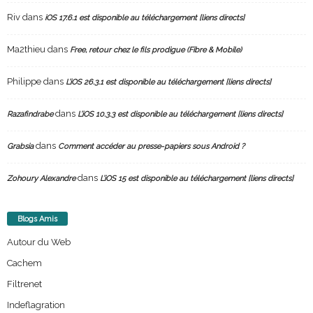
Riv
dans
iOS 17.6.1 est disponible au téléchargement [liens directs]
Ma2thieu
dans
Free, retour chez le fils prodigue (Fibre & Mobile)
Philippe
dans
L’iOS 26.3.1 est disponible au téléchargement [liens directs]
dans
Razafindrabe
L’iOS 10.3.3 est disponible au téléchargement [liens directs]
dans
Grabsia
Comment accéder au presse-papiers sous Android ?
dans
Zohoury Alexandre
L’iOS 15 est disponible au téléchargement [liens directs]
Blogs Amis
Autour du Web
Cachem
Filtrenet
Indeflagration