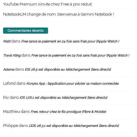
YouTube Premium s’invite chez Free à prix réduit
NotebookLM change de nom, bienvenue à Gemini Notebook !
Commentaires récents
dans
Matt
Free lance le paiement en 24 fois sans frais pour l’Apple Watch !
dans
Travis Kling
Free lance le paiement en 24 fois sans frais pour l’Apple Watch !
dans
Adama
iOS 26.5 est disponible au téléchargement [liens directs]
Lafond
dans
Konyks App : l’application pour piloter sa maison connectée
Riv
dans
iOS 17.6.1 est disponible au téléchargement [liens directs]
Ma2thieu
dans
Free, retour chez le fils prodigue (Fibre & Mobile)
Philippe
dans
L’iOS 26.3.1 est disponible au téléchargement [liens directs]