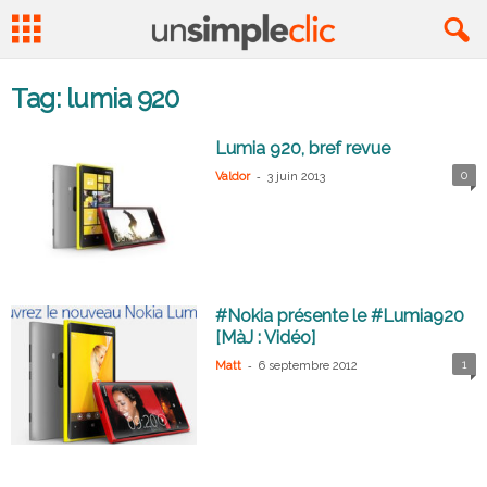
Tag: lumia 920
Lumia 920, bref revue
-
0
Valdor
3 juin 2013
#Nokia présente le #Lumia920
[MàJ : Vidéo]
-
1
Matt
6 septembre 2012