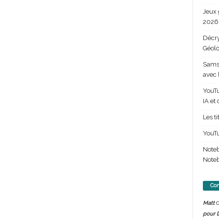
Jeux 
2026 
Décry
Géolo
Samsu
avec 
YouTu
IA et
Les t
YouTu
Note
Noteb
Com
d
Matt
pour l