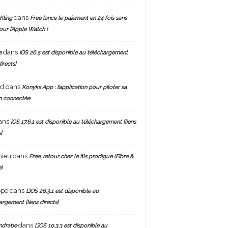
dans
Kling
Free lance le paiement en 24 fois sans
pour l’Apple Watch !
dans
a
iOS 26.5 est disponible au téléchargement
directs]
nd
dans
Konyks App : l’application pour piloter sa
n connectée
ans
iOS 17.6.1 est disponible au téléchargement [liens
]
hieu
dans
Free, retour chez le fils prodigue (Fibre &
)
ppe
dans
L’iOS 26.3.1 est disponible au
argement [liens directs]
dans
ndrabe
L’iOS 10.3.3 est disponible au