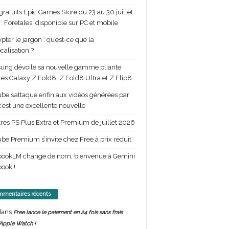
gratuits Epic Games Store du 23 au 30 juillet
: Foretales, disponible sur PC et mobile
pter le jargon : qu’est-ce que la
calisation ?
ng dévoile sa nouvelle gamme pliante
les Galaxy Z Fold8, Z Fold8 Ultra et Z Flip8
be s’attaque enfin aux vidéos générées par
 c’est une excellente nouvelle
itres PS Plus Extra et Premium de juillet 2026
be Premium s’invite chez Free à prix réduit
bookLM change de nom, bienvenue à Gemini
ook !
mentaires récents
ans
Free lance le paiement en 24 fois sans frais
’Apple Watch !