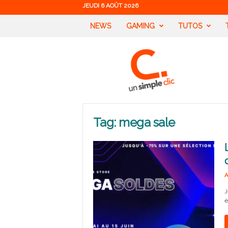
JEUDI 6 AOÛT 2026
NEWS
GAMING
TUTOS
U
n
S
i
m
p
l
Tag: mega sale
e
C
l
i
c
A
J
é