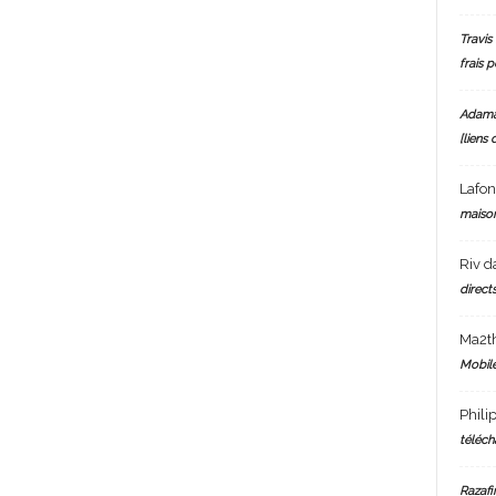
Travis 
frais 
Adam
[liens 
Lafo
maiso
Riv
d
directs
Ma2t
Mobile
Phili
téléch
Razafi