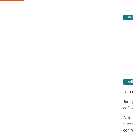
Par
Art
Les t
Jeux 
août 
Samsu
2, ce
conn