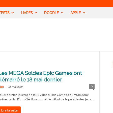
TESTS
LIVRES
DOODLE
APPLE
Les MEGA Soldes Epic Games ont
démarré le 18 mai dernier
-
0
lex
22 mai 2023
eudi dernier, le store de jeux vidéo d’Epic Games a cumulé deux
vénements. D’un côté, il inaugurait le début de la période des jeux...
Lire la suite