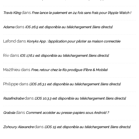
dans
Travis Kling
Free lance le paiement en 24 fois sans frais pour l’Apple Watch !
dans
Adama
iOS 26.5 est disponible au téléchargement [liens directs]
Lafond
dans
Konyks App : l’application pour piloter sa maison connectée
Riv
dans
iOS 17.6.1 est disponible au téléchargement [liens directs]
Ma2thieu
dans
Free, retour chez le fils prodigue (Fibre & Mobile)
Philippe
dans
L’iOS 26.3.1 est disponible au téléchargement [liens directs]
dans
Razafindrabe
L’iOS 10.3.3 est disponible au téléchargement [liens directs]
dans
Grabsia
Comment accéder au presse-papiers sous Android ?
dans
Zohoury Alexandre
L’iOS 15 est disponible au téléchargement [liens directs]