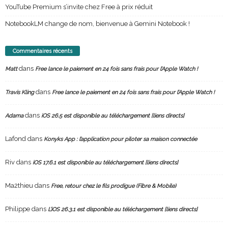
YouTube Premium s’invite chez Free à prix réduit
NotebookLM change de nom, bienvenue à Gemini Notebook !
Commentaires récents
dans
Matt
Free lance le paiement en 24 fois sans frais pour l’Apple Watch !
dans
Travis Kling
Free lance le paiement en 24 fois sans frais pour l’Apple Watch !
dans
Adama
iOS 26.5 est disponible au téléchargement [liens directs]
Lafond
dans
Konyks App : l’application pour piloter sa maison connectée
Riv
dans
iOS 17.6.1 est disponible au téléchargement [liens directs]
Ma2thieu
dans
Free, retour chez le fils prodigue (Fibre & Mobile)
Philippe
dans
L’iOS 26.3.1 est disponible au téléchargement [liens directs]