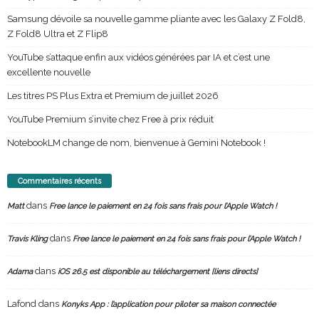
Samsung dévoile sa nouvelle gamme pliante avec les Galaxy Z Fold8,
Z Fold8 Ultra et Z Flip8
YouTube s’attaque enfin aux vidéos générées par IA et c’est une
excellente nouvelle
Les titres PS Plus Extra et Premium de juillet 2026
YouTube Premium s’invite chez Free à prix réduit
NotebookLM change de nom, bienvenue à Gemini Notebook !
Commentaires récents
dans
Matt
Free lance le paiement en 24 fois sans frais pour l’Apple Watch !
dans
Travis Kling
Free lance le paiement en 24 fois sans frais pour l’Apple Watch !
dans
Adama
iOS 26.5 est disponible au téléchargement [liens directs]
Lafond
dans
Konyks App : l’application pour piloter sa maison connectée