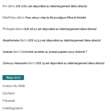
Riv
dans
iOS 17.6.1 est disponible au téléchargement [liens directs]
Ma2thieu
dans
Free, retour chez le fils prodigue (Fibre & Mobile)
Philippe
dans
L’iOS 26.3.1 est disponible au téléchargement [liens directs]
dans
Razafindrabe
L’iOS 10.3.3 est disponible au téléchargement [liens directs]
dans
Grabsia
Comment accéder au presse-papiers sous Android ?
dans
Zohoury Alexandre
L’iOS 15 est disponible au téléchargement [liens directs]
Blogs Amis
Autour du Web
Cachem
Filtrenet
Indeflagration