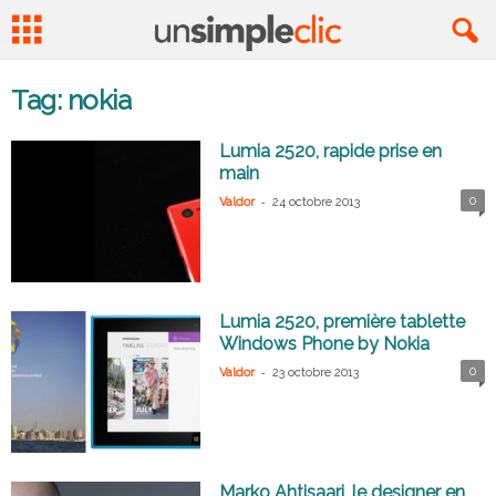
Tag: nokia
Lumia 2520, rapide prise en
main
-
0
Valdor
24 octobre 2013
Lumia 2520, première tablette
Windows Phone by Nokia
-
0
Valdor
23 octobre 2013
Marko Ahtisaari, le designer en