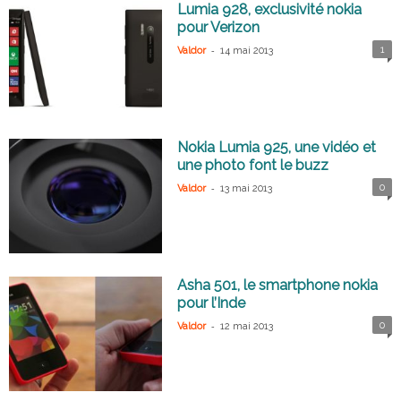
Lumia 928, exclusivité nokia
pour Verizon
-
1
Valdor
14 mai 2013
Nokia Lumia 925, une vidéo et
une photo font le buzz
-
0
Valdor
13 mai 2013
Asha 501, le smartphone nokia
pour l’Inde
-
0
Valdor
12 mai 2013