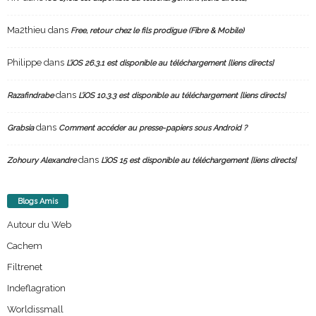
Ma2thieu
dans
Free, retour chez le fils prodigue (Fibre & Mobile)
Philippe
dans
L’iOS 26.3.1 est disponible au téléchargement [liens directs]
dans
Razafindrabe
L’iOS 10.3.3 est disponible au téléchargement [liens directs]
dans
Grabsia
Comment accéder au presse-papiers sous Android ?
dans
Zohoury Alexandre
L’iOS 15 est disponible au téléchargement [liens directs]
Blogs Amis
Autour du Web
Cachem
Filtrenet
Indeflagration
Worldissmall