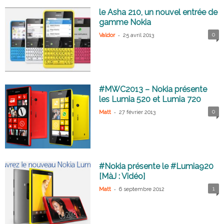
le Asha 210, un nouvel entrée de
gamme Nokia
-
0
Valdor
25 avril 2013
#MWC2013 – Nokia présente
les Lumia 520 et Lumia 720
-
0
Matt
27 février 2013
#Nokia présente le #Lumia920
[MàJ : Vidéo]
-
1
Matt
6 septembre 2012