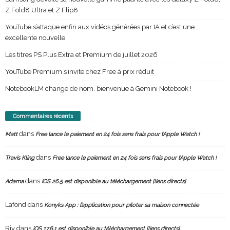
Z Fold8 Ultra et Z Flip8
YouTube s’attaque enfin aux vidéos générées par IA et c’est une
excellente nouvelle
Les titres PS Plus Extra et Premium de juillet 2026
YouTube Premium s’invite chez Free à prix réduit
NotebookLM change de nom, bienvenue à Gemini Notebook !
Commentaires récents
dans
Matt
Free lance le paiement en 24 fois sans frais pour l’Apple Watch !
dans
Travis Kling
Free lance le paiement en 24 fois sans frais pour l’Apple Watch !
dans
Adama
iOS 26.5 est disponible au téléchargement [liens directs]
Lafond
dans
Konyks App : l’application pour piloter sa maison connectée
Riv
dans
iOS 17.6.1 est disponible au téléchargement [liens directs]