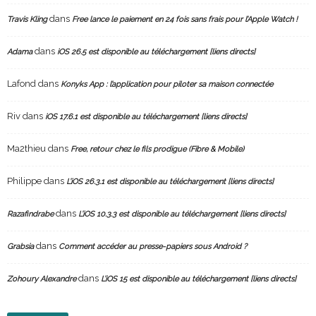
dans
Travis Kling
Free lance le paiement en 24 fois sans frais pour l’Apple Watch !
dans
Adama
iOS 26.5 est disponible au téléchargement [liens directs]
Lafond
dans
Konyks App : l’application pour piloter sa maison connectée
Riv
dans
iOS 17.6.1 est disponible au téléchargement [liens directs]
Ma2thieu
dans
Free, retour chez le fils prodigue (Fibre & Mobile)
Philippe
dans
L’iOS 26.3.1 est disponible au téléchargement [liens directs]
dans
Razafindrabe
L’iOS 10.3.3 est disponible au téléchargement [liens directs]
dans
Grabsia
Comment accéder au presse-papiers sous Android ?
dans
Zohoury Alexandre
L’iOS 15 est disponible au téléchargement [liens directs]