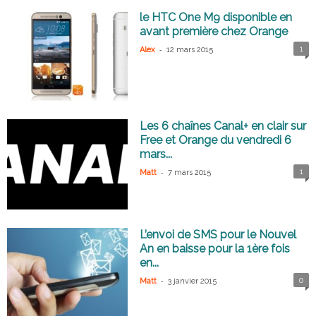
le HTC One M9 disponible en
avant première chez Orange
-
1
Alex
12 mars 2015
Les 6 chaînes Canal+ en clair sur
Free et Orange du vendredi 6
mars...
-
1
Matt
7 mars 2015
L’envoi de SMS pour le Nouvel
An en baisse pour la 1ère fois
en...
-
0
Matt
3 janvier 2015