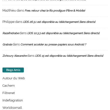
Ma2thieu
dans
Free, retour chez le fils prodigue (Fibre & Mobile)
Philippe
dans
L’iOS 26.3.1 est disponible au téléchargement [liens directs]
dans
Razafindrabe
L’iOS 10.3.3 est disponible au téléchargement [liens directs]
dans
Grabsia
Comment accéder au presse-papiers sous Android ?
dans
Zohoury Alexandre
L’iOS 15 est disponible au téléchargement [liens directs]
Blogs Amis
Autour du Web
Cachem
Filtrenet
Indeflagration
Worldissmall