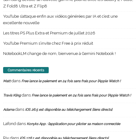
Z Fold8 Ultra et Z Flip8
YouTube s’attaque enfin aux vidéos générées par IA et c’est une
excellente nouvelle
Les titres PS Plus Extra et Premium de juillet 2026
YouTube Premium s’invite chez Free à prix réduit
NotebookLM change de nom, bienvenue à Gemini Notebook !
Commentaires récents
dans
Matt
Free lance le paiement en 24 fois sans frais pour l’Apple Watch !
dans
Travis Kling
Free lance le paiement en 24 fois sans frais pour l’Apple Watch !
dans
Adama
iOS 26.5 est disponible au téléchargement [liens directs]
Lafond
dans
Konyks App : l’application pour piloter sa maison connectée
Riv
dans
iOS 17.6.1 est disponible au téléchargement [liens directs]