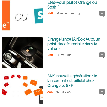
Êtes-vous plutôt Orange ou
Sosh ?
-
0
Matt
18 septembre 2015
Orange lance l’AirBox Auto, un
point d’accès mobile dans la
voiture
-
0
Matt
22 mai 2015
SMS nouvelle génération : le
lancement est officiel chez
Orange et SFR
-
0
Alex
30 mars 2015