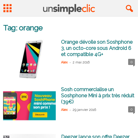
Tag: orange
Orange dévoile son Soshphone
3, un octo-core sous Android 6
et compatible 4G+
-
0
Alex
2 mai 2016
Sosh commercialise un
Soshphone Mini à prix très réduit
(39€)
-
0
Alex
29 janvier 2016
Deezer lance son offre Deezer