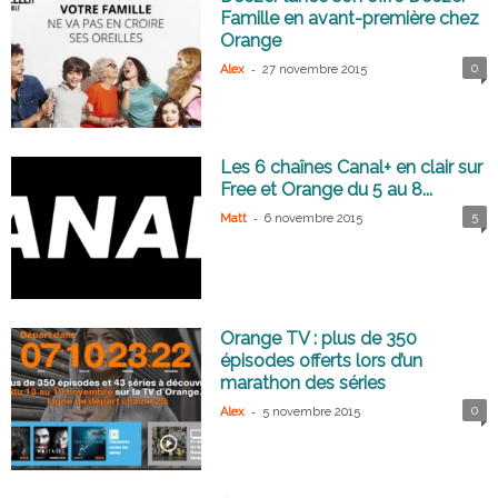
Famille en avant-première chez
Orange
-
0
Alex
27 novembre 2015
Les 6 chaînes Canal+ en clair sur
Free et Orange du 5 au 8...
-
5
Matt
6 novembre 2015
Orange TV : plus de 350
épisodes offerts lors d’un
marathon des séries
-
0
Alex
5 novembre 2015