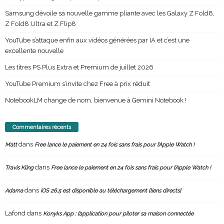
Samsung dévoile sa nouvelle gamme pliante avec les Galaxy Z Fold8,
Z Fold8 Ultra et Z Flip8
YouTube s’attaque enfin aux vidéos générées par IA et c’est une
excellente nouvelle
Les titres PS Plus Extra et Premium de juillet 2026
YouTube Premium s’invite chez Free à prix réduit
NotebookLM change de nom, bienvenue à Gemini Notebook !
Commentaires récents
dans
Matt
Free lance le paiement en 24 fois sans frais pour l’Apple Watch !
dans
Travis Kling
Free lance le paiement en 24 fois sans frais pour l’Apple Watch !
dans
Adama
iOS 26.5 est disponible au téléchargement [liens directs]
Lafond
dans
Konyks App : l’application pour piloter sa maison connectée