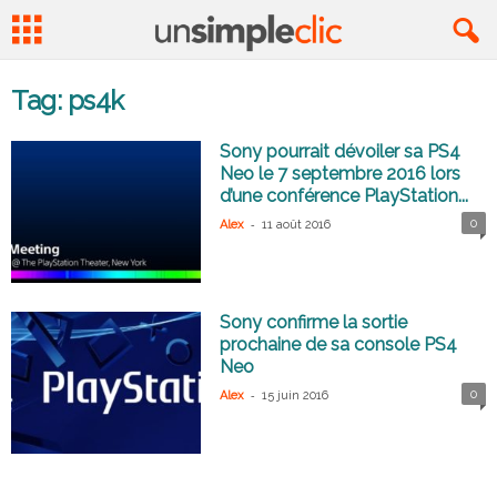
Tag: ps4k
Sony pourrait dévoiler sa PS4
Neo le 7 septembre 2016 lors
d’une conférence PlayStation...
-
0
Alex
11 août 2016
Sony confirme la sortie
prochaine de sa console PS4
Neo
-
0
Alex
15 juin 2016