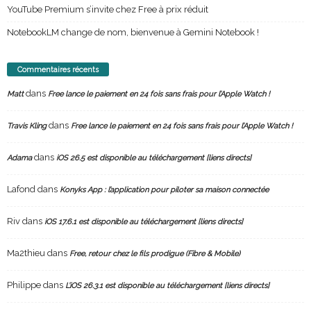
YouTube Premium s’invite chez Free à prix réduit
NotebookLM change de nom, bienvenue à Gemini Notebook !
Commentaires récents
dans
Matt
Free lance le paiement en 24 fois sans frais pour l’Apple Watch !
dans
Travis Kling
Free lance le paiement en 24 fois sans frais pour l’Apple Watch !
dans
Adama
iOS 26.5 est disponible au téléchargement [liens directs]
Lafond
dans
Konyks App : l’application pour piloter sa maison connectée
Riv
dans
iOS 17.6.1 est disponible au téléchargement [liens directs]
Ma2thieu
dans
Free, retour chez le fils prodigue (Fibre & Mobile)
Philippe
dans
L’iOS 26.3.1 est disponible au téléchargement [liens directs]