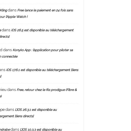
dans
Kling
Free lance le paiement en 24 fois sans
pour l’Apple Watch !
dans
a
iOS 26.5 est disponible au téléchargement
directs]
nd
dans
Konyks App : l’application pour piloter sa
n connectée
ans
iOS 17.6.1 est disponible au téléchargement [liens
]
hieu
dans
Free, retour chez le fils prodigue (Fibre &
)
ppe
dans
L’iOS 26.3.1 est disponible au
argement [liens directs]
dans
ndrabe
L’iOS 10.3.3 est disponible au