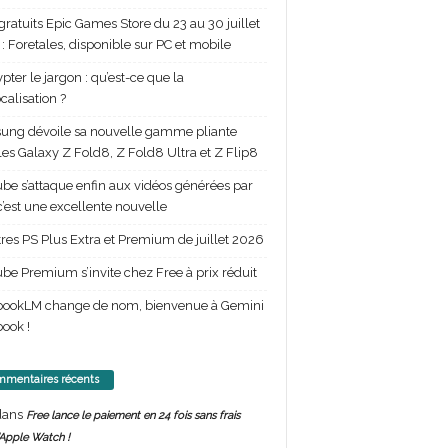
gratuits Epic Games Store du 23 au 30 juillet
: Foretales, disponible sur PC et mobile
pter le jargon : qu’est-ce que la
calisation ?
ng dévoile sa nouvelle gamme pliante
les Galaxy Z Fold8, Z Fold8 Ultra et Z Flip8
be s’attaque enfin aux vidéos générées par
 c’est une excellente nouvelle
itres PS Plus Extra et Premium de juillet 2026
be Premium s’invite chez Free à prix réduit
bookLM change de nom, bienvenue à Gemini
ook !
mentaires récents
ans
Free lance le paiement en 24 fois sans frais
’Apple Watch !