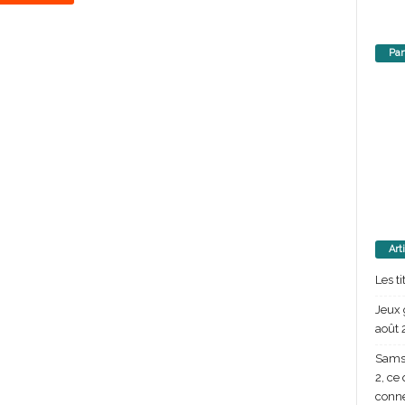
Par
Art
Les t
Jeux 
août 
Samsu
2, ce
conn