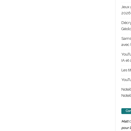
Jeux 
2026 
Décry
Géolo
Samsu
avec 
YouTu
IA et
Les t
YouTu
Note
Noteb
Com
d
Matt
pour l