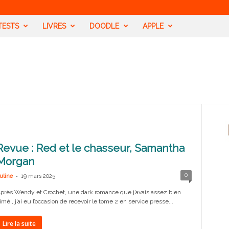
TESTS
LIVRES
DOODLE
APPLE
Revue : Red et le chasseur, Samantha
Morgan
-
0
uline
19 mars 2025
près Wendy et Crochet, une dark romance que j’avais assez bien
imé , j’ai eu l’occasion de recevoir le tome 2 en service presse...
Lire la suite