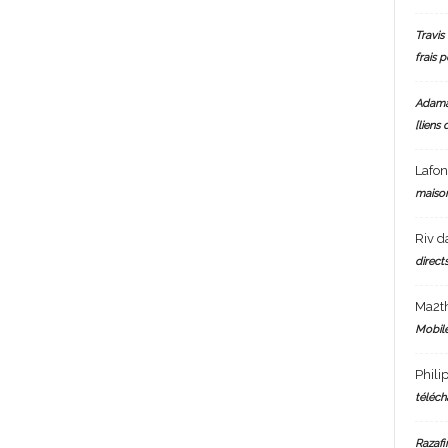
Travis 
frais 
Adam
[liens 
Lafo
maiso
Riv
d
directs
Ma2t
Mobile
Phili
téléch
Razafi