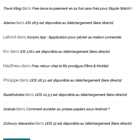
dans
Travis Kling
Free lance le paiement en 24 fois sans frais pour l’Apple Watch !
dans
Adama
iOS 26.5 est disponible au téléchargement [liens directs]
Lafond
dans
Konyks App : l’application pour piloter sa maison connectée
Riv
dans
iOS 17.6.1 est disponible au téléchargement [liens directs]
Ma2thieu
dans
Free, retour chez le fils prodigue (Fibre & Mobile)
Philippe
dans
L’iOS 26.3.1 est disponible au téléchargement [liens directs]
dans
Razafindrabe
L’iOS 10.3.3 est disponible au téléchargement [liens directs]
dans
Grabsia
Comment accéder au presse-papiers sous Android ?
dans
Zohoury Alexandre
L’iOS 15 est disponible au téléchargement [liens directs]