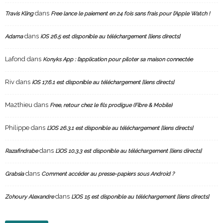
dans
Travis Kling
Free lance le paiement en 24 fois sans frais pour l’Apple Watch !
dans
Adama
iOS 26.5 est disponible au téléchargement [liens directs]
Lafond
dans
Konyks App : l’application pour piloter sa maison connectée
Riv
dans
iOS 17.6.1 est disponible au téléchargement [liens directs]
Ma2thieu
dans
Free, retour chez le fils prodigue (Fibre & Mobile)
Philippe
dans
L’iOS 26.3.1 est disponible au téléchargement [liens directs]
dans
Razafindrabe
L’iOS 10.3.3 est disponible au téléchargement [liens directs]
dans
Grabsia
Comment accéder au presse-papiers sous Android ?
dans
Zohoury Alexandre
L’iOS 15 est disponible au téléchargement [liens directs]