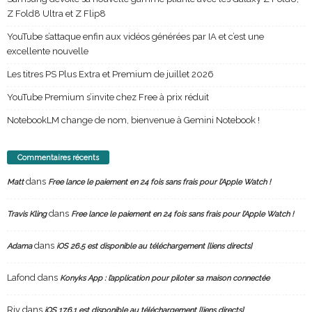
Z Fold8 Ultra et Z Flip8
YouTube s’attaque enfin aux vidéos générées par IA et c’est une
excellente nouvelle
Les titres PS Plus Extra et Premium de juillet 2026
YouTube Premium s’invite chez Free à prix réduit
NotebookLM change de nom, bienvenue à Gemini Notebook !
Commentaires récents
dans
Matt
Free lance le paiement en 24 fois sans frais pour l’Apple Watch !
dans
Travis Kling
Free lance le paiement en 24 fois sans frais pour l’Apple Watch !
dans
Adama
iOS 26.5 est disponible au téléchargement [liens directs]
Lafond
dans
Konyks App : l’application pour piloter sa maison connectée
Riv
dans
iOS 17.6.1 est disponible au téléchargement [liens directs]