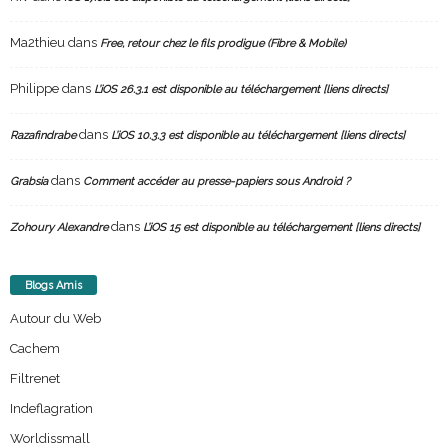
Ma2thieu
dans
Free, retour chez le fils prodigue (Fibre & Mobile)
Philippe
dans
L’iOS 26.3.1 est disponible au téléchargement [liens directs]
dans
Razafindrabe
L’iOS 10.3.3 est disponible au téléchargement [liens directs]
dans
Grabsia
Comment accéder au presse-papiers sous Android ?
dans
Zohoury Alexandre
L’iOS 15 est disponible au téléchargement [liens directs]
Blogs Amis
Autour du Web
Cachem
Filtrenet
Indeflagration
Worldissmall