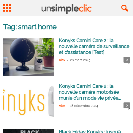
Tag: smart home
Konyks Camini Care 2 ; la
nouvelle caméra de surveillance
et d’assistance [Test]
-
0
Alex
20 mars 2025
Konyks Camini Care 2 : la
nouvelle caméra motorisée
munie d’un mode vie privée...
-
0
Alex
18 décembre 2024
Black Friday Konyks : jusqu’à