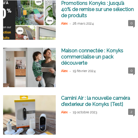
Promotions Konyks : jusqu’à
40% de remise sur une sélection
de produits
-
0
Alex
28 mars 2024
Maison connectée : Konyks
commercialise un pack
découverte
-
0
Alex
19 février 2024
Camini Air : la nouvelle caméra
d’exterieur de Konyks [Test]
-
2
Alex
19 octobre 2023