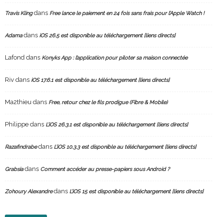
dans
Travis Kling
Free lance le paiement en 24 fois sans frais pour l’Apple Watch !
dans
Adama
iOS 26.5 est disponible au téléchargement [liens directs]
Lafond
dans
Konyks App : l’application pour piloter sa maison connectée
Riv
dans
iOS 17.6.1 est disponible au téléchargement [liens directs]
Ma2thieu
dans
Free, retour chez le fils prodigue (Fibre & Mobile)
Philippe
dans
L’iOS 26.3.1 est disponible au téléchargement [liens directs]
dans
Razafindrabe
L’iOS 10.3.3 est disponible au téléchargement [liens directs]
dans
Grabsia
Comment accéder au presse-papiers sous Android ?
dans
Zohoury Alexandre
L’iOS 15 est disponible au téléchargement [liens directs]