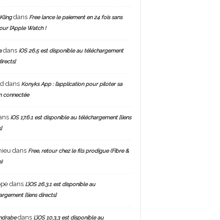
dans
Kling
Free lance le paiement en 24 fois sans
pour l’Apple Watch !
dans
a
iOS 26.5 est disponible au téléchargement
directs]
nd
dans
Konyks App : l’application pour piloter sa
n connectée
ans
iOS 17.6.1 est disponible au téléchargement [liens
]
hieu
dans
Free, retour chez le fils prodigue (Fibre &
)
ppe
dans
L’iOS 26.3.1 est disponible au
argement [liens directs]
dans
ndrabe
L’iOS 10.3.3 est disponible au