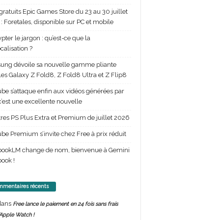
gratuits Epic Games Store du 23 au 30 juillet
: Foretales, disponible sur PC et mobile
pter le jargon : qu’est-ce que la
calisation ?
ng dévoile sa nouvelle gamme pliante
les Galaxy Z Fold8, Z Fold8 Ultra et Z Flip8
be s’attaque enfin aux vidéos générées par
 c’est une excellente nouvelle
itres PS Plus Extra et Premium de juillet 2026
be Premium s’invite chez Free à prix réduit
bookLM change de nom, bienvenue à Gemini
ook !
mentaires récents
ans
Free lance le paiement en 24 fois sans frais
’Apple Watch !