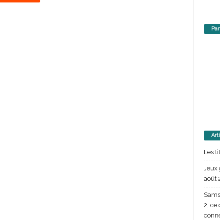
Par
Art
Les t
Jeux 
août 
Samsu
2, ce
conn