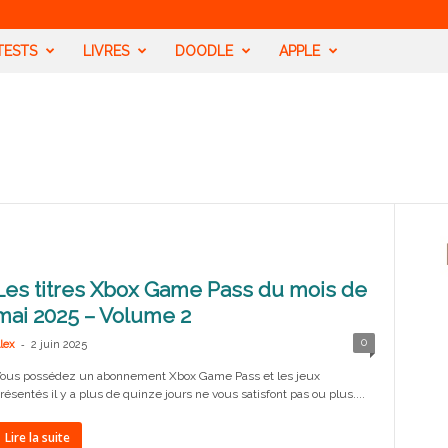
TESTS
LIVRES
DOODLE
APPLE
Les titres Xbox Game Pass du mois de
mai 2025 – Volume 2
-
0
lex
2 juin 2025
ous possédez un abonnement Xbox Game Pass et les jeux
résentés il y a plus de quinze jours ne vous satisfont pas ou plus....
Lire la suite