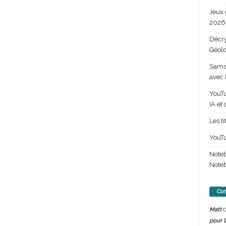
Jeux 
2026 
Décry
Géolo
Samsu
avec 
YouTu
IA et
Les t
YouTu
Note
Noteb
Com
d
Matt
pour l