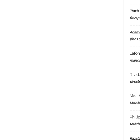
Travis 
frais 
Adam
[liens 
Lafo
maiso
Riv
d
directs
Ma2t
Mobile
Phili
téléch
Razafi