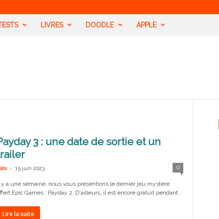
TESTS
LIVRES
DOODLE
APPLE
Payday 3 : une date de sortie et un
trailer
-
0
lex
15 juin 2023
l y a une semaine, nous vous présentions le dernier jeu mystère
ffert Epic Games : Payday 2. D'ailleurs, il est encore gratuit pendant...
Lire la suite