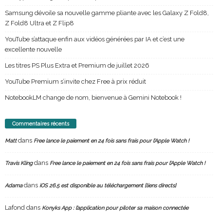
Samsung dévoile sa nouvelle gamme pliante avec les Galaxy Z Fold8,
Z Fold8 Ultra et Z Flip8
YouTube s’attaque enfin aux vidéos générées par IA et c’est une
excellente nouvelle
Les titres PS Plus Extra et Premium de juillet 2026
YouTube Premium s’invite chez Free à prix réduit
NotebookLM change de nom, bienvenue à Gemini Notebook !
Commentaires récents
dans
Matt
Free lance le paiement en 24 fois sans frais pour l’Apple Watch !
dans
Travis Kling
Free lance le paiement en 24 fois sans frais pour l’Apple Watch !
dans
Adama
iOS 26.5 est disponible au téléchargement [liens directs]
Lafond
dans
Konyks App : l’application pour piloter sa maison connectée