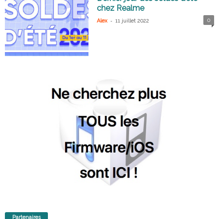
chez Realme
-
0
Alex
11 juillet 2022
Partenaires