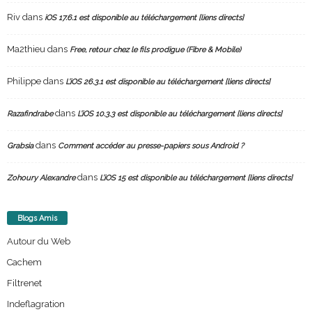
Riv
dans
iOS 17.6.1 est disponible au téléchargement [liens directs]
Ma2thieu
dans
Free, retour chez le fils prodigue (Fibre & Mobile)
Philippe
dans
L’iOS 26.3.1 est disponible au téléchargement [liens directs]
dans
Razafindrabe
L’iOS 10.3.3 est disponible au téléchargement [liens directs]
dans
Grabsia
Comment accéder au presse-papiers sous Android ?
dans
Zohoury Alexandre
L’iOS 15 est disponible au téléchargement [liens directs]
Blogs Amis
Autour du Web
Cachem
Filtrenet
Indeflagration