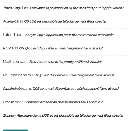
dans
Travis Kling
Free lance le paiement en 24 fois sans frais pour l’Apple Watch !
dans
Adama
iOS 26.5 est disponible au téléchargement [liens directs]
Lafond
dans
Konyks App : l’application pour piloter sa maison connectée
Riv
dans
iOS 17.6.1 est disponible au téléchargement [liens directs]
Ma2thieu
dans
Free, retour chez le fils prodigue (Fibre & Mobile)
Philippe
dans
L’iOS 26.3.1 est disponible au téléchargement [liens directs]
dans
Razafindrabe
L’iOS 10.3.3 est disponible au téléchargement [liens directs]
dans
Grabsia
Comment accéder au presse-papiers sous Android ?
dans
Zohoury Alexandre
L’iOS 15 est disponible au téléchargement [liens directs]