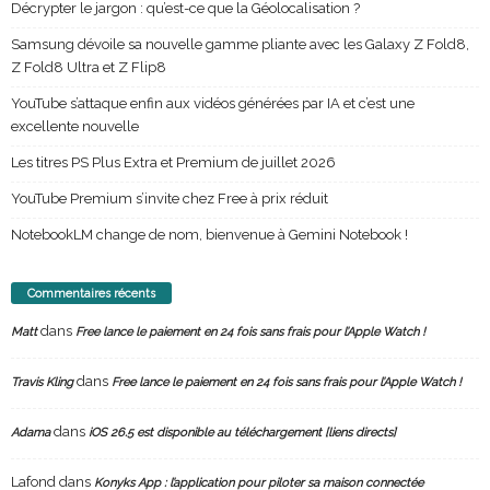
Décrypter le jargon : qu’est-ce que la Géolocalisation ?
Samsung dévoile sa nouvelle gamme pliante avec les Galaxy Z Fold8,
Z Fold8 Ultra et Z Flip8
YouTube s’attaque enfin aux vidéos générées par IA et c’est une
excellente nouvelle
Les titres PS Plus Extra et Premium de juillet 2026
YouTube Premium s’invite chez Free à prix réduit
NotebookLM change de nom, bienvenue à Gemini Notebook !
Commentaires récents
dans
Matt
Free lance le paiement en 24 fois sans frais pour l’Apple Watch !
dans
Travis Kling
Free lance le paiement en 24 fois sans frais pour l’Apple Watch !
dans
Adama
iOS 26.5 est disponible au téléchargement [liens directs]
Lafond
dans
Konyks App : l’application pour piloter sa maison connectée