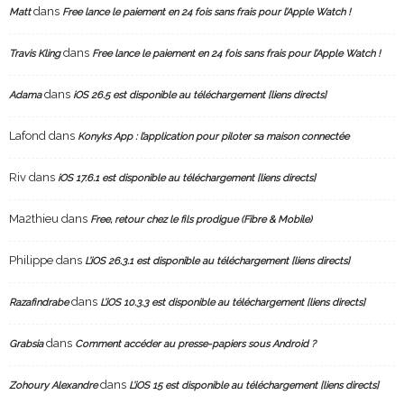
dans
Matt
Free lance le paiement en 24 fois sans frais pour l’Apple Watch !
dans
Travis Kling
Free lance le paiement en 24 fois sans frais pour l’Apple Watch !
dans
Adama
iOS 26.5 est disponible au téléchargement [liens directs]
Lafond
dans
Konyks App : l’application pour piloter sa maison connectée
Riv
dans
iOS 17.6.1 est disponible au téléchargement [liens directs]
Ma2thieu
dans
Free, retour chez le fils prodigue (Fibre & Mobile)
Philippe
dans
L’iOS 26.3.1 est disponible au téléchargement [liens directs]
dans
Razafindrabe
L’iOS 10.3.3 est disponible au téléchargement [liens directs]
dans
Grabsia
Comment accéder au presse-papiers sous Android ?
dans
Zohoury Alexandre
L’iOS 15 est disponible au téléchargement [liens directs]