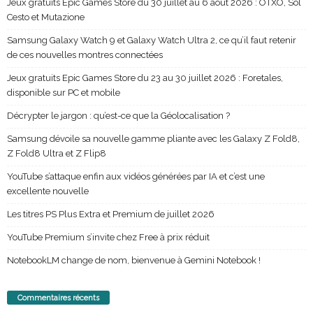
Jeux gratuits Epic Games Store du 30 juillet au 6 août 2026 : OTXO, Sol
Cesto et Mutazione
Samsung Galaxy Watch 9 et Galaxy Watch Ultra 2, ce qu’il faut retenir
de ces nouvelles montres connectées
Jeux gratuits Epic Games Store du 23 au 30 juillet 2026 : Foretales,
disponible sur PC et mobile
Décrypter le jargon : qu’est-ce que la Géolocalisation ?
Samsung dévoile sa nouvelle gamme pliante avec les Galaxy Z Fold8,
Z Fold8 Ultra et Z Flip8
YouTube s’attaque enfin aux vidéos générées par IA et c’est une
excellente nouvelle
Les titres PS Plus Extra et Premium de juillet 2026
YouTube Premium s’invite chez Free à prix réduit
NotebookLM change de nom, bienvenue à Gemini Notebook !
Commentaires récents