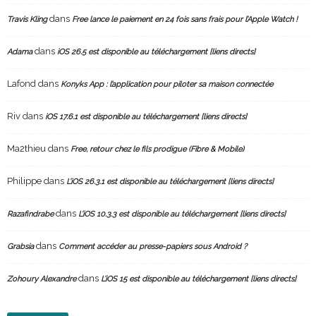
dans
Travis Kling
Free lance le paiement en 24 fois sans frais pour l’Apple Watch !
dans
Adama
iOS 26.5 est disponible au téléchargement [liens directs]
Lafond
dans
Konyks App : l’application pour piloter sa maison connectée
Riv
dans
iOS 17.6.1 est disponible au téléchargement [liens directs]
Ma2thieu
dans
Free, retour chez le fils prodigue (Fibre & Mobile)
Philippe
dans
L’iOS 26.3.1 est disponible au téléchargement [liens directs]
dans
Razafindrabe
L’iOS 10.3.3 est disponible au téléchargement [liens directs]
dans
Grabsia
Comment accéder au presse-papiers sous Android ?
dans
Zohoury Alexandre
L’iOS 15 est disponible au téléchargement [liens directs]