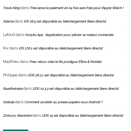
dans
Travis Kling
Free lance le paiement en 24 fois sans frais pour l’Apple Watch !
dans
Adama
iOS 26.5 est disponible au téléchargement [liens directs]
Lafond
dans
Konyks App : l’application pour piloter sa maison connectée
Riv
dans
iOS 17.6.1 est disponible au téléchargement [liens directs]
Ma2thieu
dans
Free, retour chez le fils prodigue (Fibre & Mobile)
Philippe
dans
L’iOS 26.3.1 est disponible au téléchargement [liens directs]
dans
Razafindrabe
L’iOS 10.3.3 est disponible au téléchargement [liens directs]
dans
Grabsia
Comment accéder au presse-papiers sous Android ?
dans
Zohoury Alexandre
L’iOS 15 est disponible au téléchargement [liens directs]