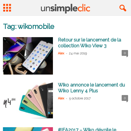
Tag: wikomobile
Retour sur le lancement de la
collection Wiko View 3
-
0
Alex
24 mai 2019
Wiko annonce le lancement du
Wiko Lenny 4 Plus
-
0
Alex
5 octobre 2017
#IFA2017 – Wiko dévoile le