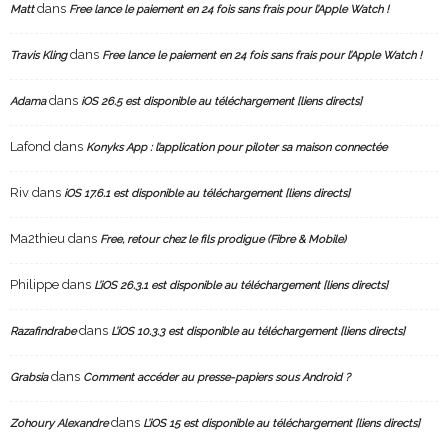
dans
Matt
Free lance le paiement en 24 fois sans frais pour l’Apple Watch !
dans
Travis Kling
Free lance le paiement en 24 fois sans frais pour l’Apple Watch !
dans
Adama
iOS 26.5 est disponible au téléchargement [liens directs]
Lafond
dans
Konyks App : l’application pour piloter sa maison connectée
Riv
dans
iOS 17.6.1 est disponible au téléchargement [liens directs]
Ma2thieu
dans
Free, retour chez le fils prodigue (Fibre & Mobile)
Philippe
dans
L’iOS 26.3.1 est disponible au téléchargement [liens directs]
dans
Razafindrabe
L’iOS 10.3.3 est disponible au téléchargement [liens directs]
dans
Grabsia
Comment accéder au presse-papiers sous Android ?
dans
Zohoury Alexandre
L’iOS 15 est disponible au téléchargement [liens directs]