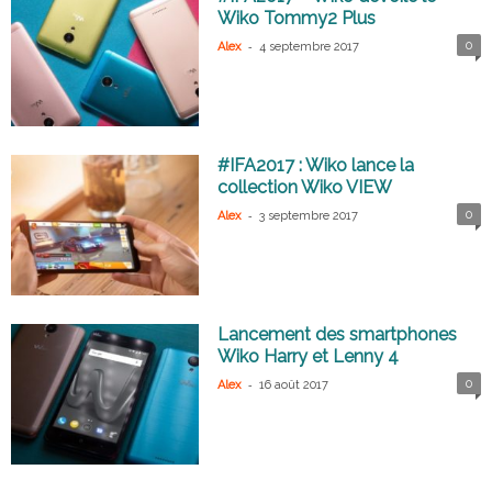
Wiko Tommy2 Plus
-
0
Alex
4 septembre 2017
#IFA2017 : Wiko lance la
collection Wiko VIEW
-
0
Alex
3 septembre 2017
Lancement des smartphones
Wiko Harry et Lenny 4
-
0
Alex
16 août 2017