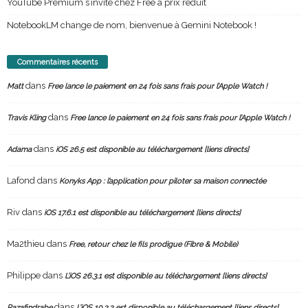
YouTube Premium s’invite chez Free à prix réduit
NotebookLM change de nom, bienvenue à Gemini Notebook !
Commentaires récents
dans
Matt
Free lance le paiement en 24 fois sans frais pour l’Apple Watch !
dans
Travis Kling
Free lance le paiement en 24 fois sans frais pour l’Apple Watch !
dans
Adama
iOS 26.5 est disponible au téléchargement [liens directs]
Lafond
dans
Konyks App : l’application pour piloter sa maison connectée
Riv
dans
iOS 17.6.1 est disponible au téléchargement [liens directs]
Ma2thieu
dans
Free, retour chez le fils prodigue (Fibre & Mobile)
Philippe
dans
L’iOS 26.3.1 est disponible au téléchargement [liens directs]
dans
Razafindrabe
L’iOS 10.3.3 est disponible au téléchargement [liens directs]