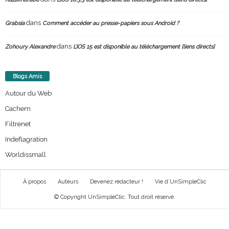
dans
Grabsia
Comment accéder au presse-papiers sous Android ?
dans
Zohoury Alexandre
L’iOS 15 est disponible au téléchargement [liens directs]
Blogs Amis
Autour du Web
Cachem
Filtrenet
Indeflagration
Worldissmall
À propos
Auteurs
Devenez rédacteur !
Vie d’UnSimpleClic
© Copyright UnSimpleClic. Tout droit réservé.