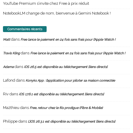
YouTube Premium s’invite chez Free à prix réduit
NotebookLM change de nom, bienvenue à Gemini Notebook !
Commentaires récents
dans
Matt
Free lance le paiement en 24 fois sans frais pour l’Apple Watch !
dans
Travis Kling
Free lance le paiement en 24 fois sans frais pour l’Apple Watch !
dans
Adama
iOS 26.5 est disponible au téléchargement [liens directs]
Lafond
dans
Konyks App : l’application pour piloter sa maison connectée
Riv
dans
iOS 17.6.1 est disponible au téléchargement [liens directs]
Ma2thieu
dans
Free, retour chez le fils prodigue (Fibre & Mobile)
Philippe
dans
L’iOS 26.3.1 est disponible au téléchargement [liens directs]