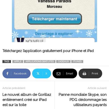
Téléchargez l’application gratuitement pour iPhone et iPad
TAGS
APPLE
APPLICATIONS GRATUITES
CADEAUX
ITUNES
Facebook
X
Email
Print
Article précédent
Article suivant
Le nouvel album de Gorillaz
Panne mondiale Skype, son
entièrement créé sur iPad
PDG dédommage les
est sur la toile
utilisateurs payants