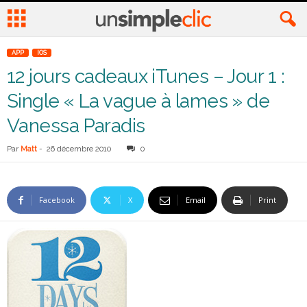
APP
IOS
12 jours cadeaux iTunes – Jour 1 :
Single « La vague à lames » de
Vanessa Paradis
Par
Matt
-
26 décembre 2010
0
Facebook
X
Email
Print