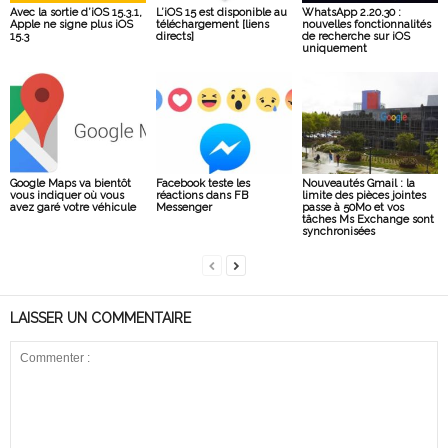
Avec la sortie d’iOS 15.3.1,
L’iOS 15 est disponible au
WhatsApp 2.20.30 :
Apple ne signe plus iOS
téléchargement [liens
nouvelles fonctionnalités
15.3
directs]
de recherche sur iOS
uniquement
Google Maps va bientôt
Facebook teste les
Nouveautés Gmail : la
vous indiquer où vous
réactions dans FB
limite des pièces jointes
avez garé votre véhicule
Messenger
passe à 50Mo et vos
tâches Ms Exchange sont
synchronisées
LAISSER UN COMMENTAIRE