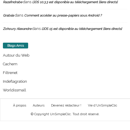
dans
Razafindrabe
L’iOS 10.3.3 est disponible au téléchargement [liens directs]
dans
Grabsia
Comment accéder au presse-papiers sous Android ?
dans
Zohoury Alexandre
L’iOS 15 est disponible au téléchargement [liens directs]
Blogs Amis
Autour du Web
Cachem
Filtrenet
Indeflagration
Worldissmall
À propos
Auteurs
Devenez rédacteur !
Vie d’UnSimpleClic
© Copyright UnSimpleClic. Tout droit réservé.