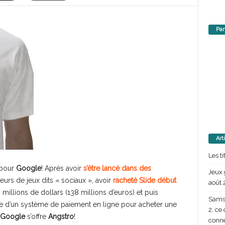
Par
Art
Les t
 pour
Google
!
Après avoir
s’être lancé dans des
Jeux 
eurs de jeux dits « sociaux », avoir
racheté Slide début
août 
 millions de dollars (138 millions d’euros) et puis
Samsu
e d’un système de paiement en ligne pour acheter une
2, ce
Google
s’offre
Angstro
!
conn