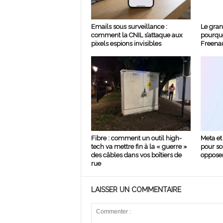
Emails sous surveillance :
Le gran
comment la CNIL s’attaque aux
pourquo
pixels espions invisibles
Freenau
Fibre : comment un outil high-
Meta et 
tech va mettre fin à la « guerre »
pour so
des câbles dans vos boîtiers de
opposer
rue
LAISSER UN COMMENTAIRE