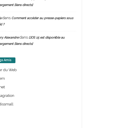
argement [liens directs]
dans
a
Comment accéder au presse-papiers sous
d ?
dans
ry Alexandre
L’iOS 15 est disponible au
argement [liens directs]
gs Amis
ur du Web
em
net
lagration
issmall