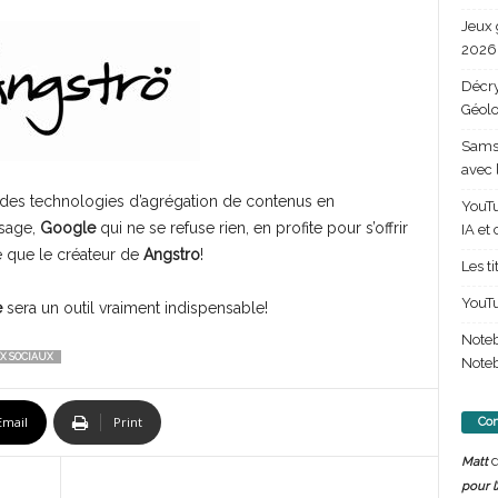
Jeux 
2026 
Décry
Géolo
Samsu
avec 
 des technologies d’agrégation de contenus en
YouTu
ssage,
Google
qui ne se refuse rien, en profite pour s’offrir
IA et
e que le créateur de
Angstro
!
Les t
YouTu
e
sera un outil vraiment indispensable!
Note
X SOCIAUX
Noteb
Email
Print
Com
d
Matt
pour l