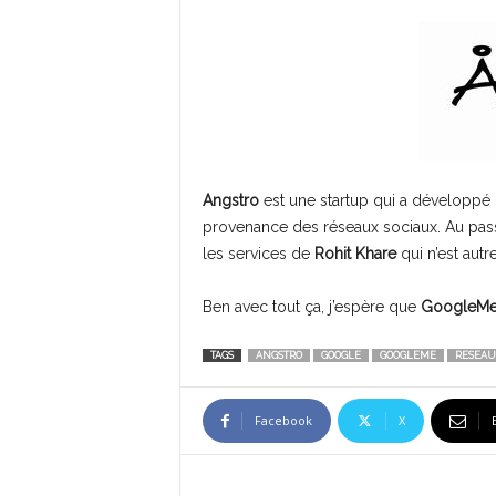
Angstro
est une startup qui a développé
provenance des réseaux sociaux. Au pa
les services de
Rohit Khare
qui n’est autr
Ben avec tout ça, j’espère que
GoogleM
TAGS
ANGSTRO
GOOGLE
GOOGLEME
RESEAU
Facebook
X