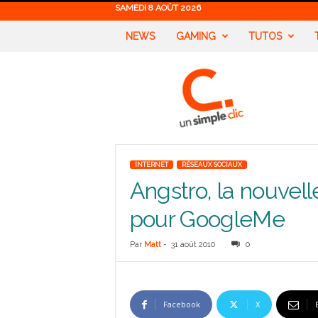
SAMEDI 8 AOÛT 2026
NEWS
GAMING
TUTOS
U
n
S
i
m
p
l
INTERNET
RÉSEAUX SOCIAUX
e
Angstro, la nouvel
C
l
pour GoogleMe
i
c
Par
Matt
-
31 août 2010
0
Facebook
X