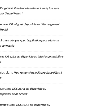
dans
Kling
Free lance le paiement en 24 fois sans
pour l’Apple Watch !
dans
a
iOS 26.5 est disponible au téléchargement
directs]
nd
dans
Konyks App : l’application pour piloter sa
n connectée
ans
iOS 17.6.1 est disponible au téléchargement [liens
]
hieu
dans
Free, retour chez le fils prodigue (Fibre &
)
ppe
dans
L’iOS 26.3.1 est disponible au
argement [liens directs]
dans
ndrabe
L’iOS 10.3.3 est disponible au