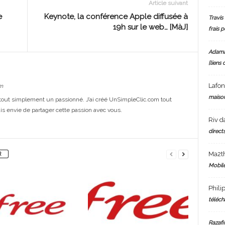
Article suivant
e
Keynote, la conférence Apple diffusée à
Travis 
19h sur le web… [MàJ]
frais 
Adam
[liens 
Lafo
m
maiso
out simplement un passionné. J’ai créé UnSimpleClic.com tout
s envie de partager cette passion avec vous.
Riv
d
directs
Ma2t
R
Mobile
Phili
téléch
Razafi