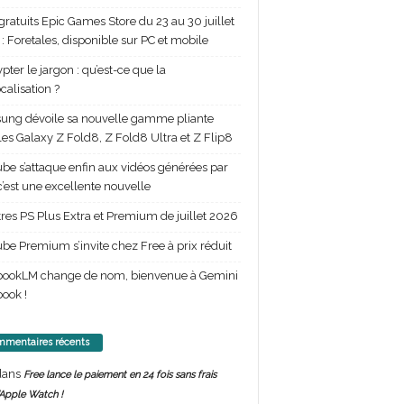
gratuits Epic Games Store du 23 au 30 juillet
: Foretales, disponible sur PC et mobile
pter le jargon : qu’est-ce que la
calisation ?
ng dévoile sa nouvelle gamme pliante
les Galaxy Z Fold8, Z Fold8 Ultra et Z Flip8
be s’attaque enfin aux vidéos générées par
 c’est une excellente nouvelle
itres PS Plus Extra et Premium de juillet 2026
be Premium s’invite chez Free à prix réduit
bookLM change de nom, bienvenue à Gemini
ook !
mentaires récents
ans
Free lance le paiement en 24 fois sans frais
’Apple Watch !