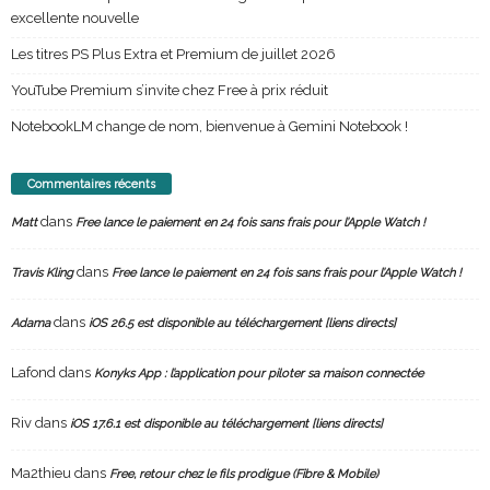
excellente nouvelle
Les titres PS Plus Extra et Premium de juillet 2026
YouTube Premium s’invite chez Free à prix réduit
NotebookLM change de nom, bienvenue à Gemini Notebook !
Commentaires récents
dans
Matt
Free lance le paiement en 24 fois sans frais pour l’Apple Watch !
dans
Travis Kling
Free lance le paiement en 24 fois sans frais pour l’Apple Watch !
dans
Adama
iOS 26.5 est disponible au téléchargement [liens directs]
Lafond
dans
Konyks App : l’application pour piloter sa maison connectée
Riv
dans
iOS 17.6.1 est disponible au téléchargement [liens directs]
Ma2thieu
dans
Free, retour chez le fils prodigue (Fibre & Mobile)