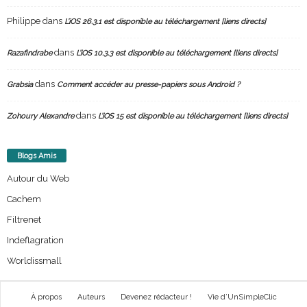
Philippe
dans
L’iOS 26.3.1 est disponible au téléchargement [liens directs]
dans
Razafindrabe
L’iOS 10.3.3 est disponible au téléchargement [liens directs]
dans
Grabsia
Comment accéder au presse-papiers sous Android ?
dans
Zohoury Alexandre
L’iOS 15 est disponible au téléchargement [liens directs]
Blogs Amis
Autour du Web
Cachem
Filtrenet
Indeflagration
Worldissmall
À propos
Auteurs
Devenez rédacteur !
Vie d’UnSimpleClic