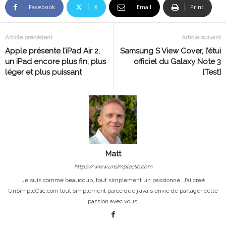
Facebook
X
Email
Print
Article précédent
Article suivant
Apple présente l’iPad Air 2,
Samsung S View Cover, l’étui
un iPad encore plus fin, plus
officiel du Galaxy Note 3
léger et plus puissant
[Test]
Matt
https://www.unsimpleclic.com
Je suis comme beaucoup, tout simplement un passionné. J’ai créé
UnSimpleClic.com tout simplement parce que j’avais envie de partager cette
passion avec vous.