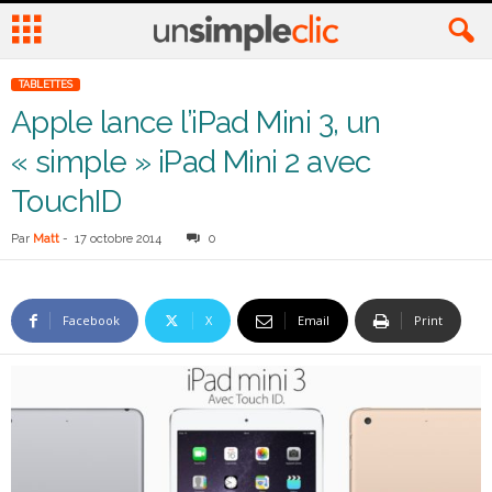
TABLETTES
Apple lance l’iPad Mini 3, un
« simple » iPad Mini 2 avec
TouchID
Par
Matt
-
17 octobre 2014
0
Facebook
X
Email
Print