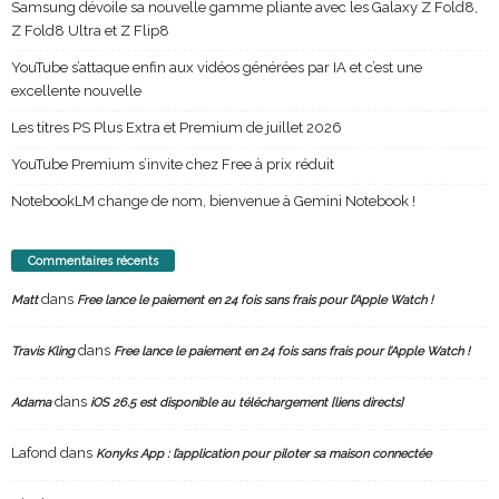
Samsung dévoile sa nouvelle gamme pliante avec les Galaxy Z Fold8,
Z Fold8 Ultra et Z Flip8
YouTube s’attaque enfin aux vidéos générées par IA et c’est une
excellente nouvelle
Les titres PS Plus Extra et Premium de juillet 2026
YouTube Premium s’invite chez Free à prix réduit
NotebookLM change de nom, bienvenue à Gemini Notebook !
Commentaires récents
dans
Matt
Free lance le paiement en 24 fois sans frais pour l’Apple Watch !
dans
Travis Kling
Free lance le paiement en 24 fois sans frais pour l’Apple Watch !
dans
Adama
iOS 26.5 est disponible au téléchargement [liens directs]
Lafond
dans
Konyks App : l’application pour piloter sa maison connectée