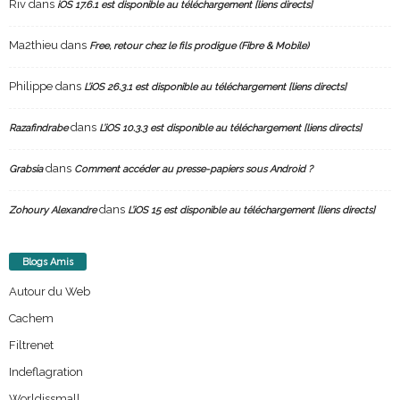
Riv
dans
iOS 17.6.1 est disponible au téléchargement [liens directs]
Ma2thieu
dans
Free, retour chez le fils prodigue (Fibre & Mobile)
Philippe
dans
L’iOS 26.3.1 est disponible au téléchargement [liens directs]
dans
Razafindrabe
L’iOS 10.3.3 est disponible au téléchargement [liens directs]
dans
Grabsia
Comment accéder au presse-papiers sous Android ?
dans
Zohoury Alexandre
L’iOS 15 est disponible au téléchargement [liens directs]
Blogs Amis
Autour du Web
Cachem
Filtrenet
Indeflagration
Worldissmall