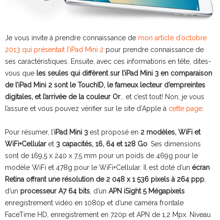
Je vous invite à prendre connaissance de
mon article d’octobre
2013 qui présentait l’iPad Mini 2
pour prendre connaissance de
ses caractéristiques. Ensuite, avec ces informations en tête, dites-
vous que
les seules qui diffèrent sur l’iPad Mini 3 en comparaison
de l’iPad Mini 2 sont le TouchID, le fameux lecteur d’empreintes
digitales, et l’arrivée de la couleur Or
… et c’est tout! Non, je vous
l’assure et vous pouvez vérifier sur le site d’Apple à
cette page
.
Pour résumer, l’
iPad Mini 3
est proposé en
2 modèles, WiFi et
WiFi+Cellular
et
3 capacités, 16, 64 et 128 Go
. Ses dimensions
sont de 169,5 x 240 x 7,5 mm pour un poids de 469g pour le
modèle WiFi et 478g pour le WiFi+Cellular. Il est doté d’un
écran
Retina offrant une résolution de 2 048 x 1 536 pixels à 264 ppp
,
d’un
processeur A7 64 bits
, d’un
APN iSight 5 Mégapixels
enregistrement vidéo en 1080p et d’une caméra frontale
FaceTime HD, enregistrement en 720p et APN de 1,2 Mpx. Niveau