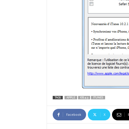
TAGS
APPLE
IOS 4.3
ITUNES
Facebook
X