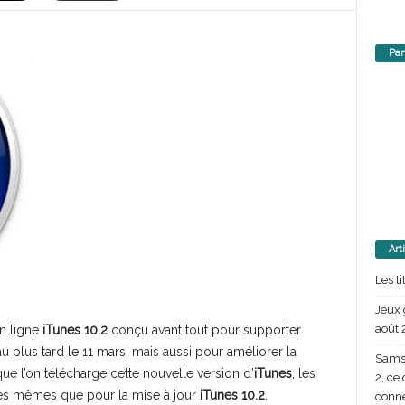
Par
Art
Les t
Jeux 
août 
n ligne
iTunes 10.2
conçu avant tout pour supporter
au plus tard le 11 mars, mais aussi pour améliorer la
Samsu
que l’on télécharge cette nouvelle version d’
iTunes
, les
2, ce
es mêmes que pour la mise à jour
iTunes 10.2
.
conn