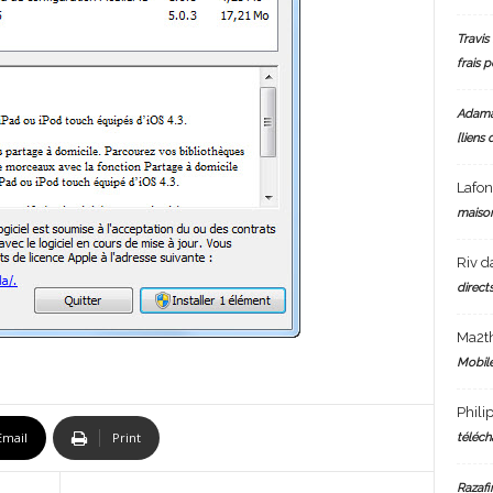
Travis 
frais 
Adam
[liens 
Lafo
maiso
Riv
d
directs
Ma2t
Mobile
Phili
Email
Print
téléch
Razafi