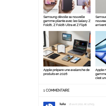
Samsung dévoile sa nouvelle
Samsun
gamme pliante avec les Galaxy Z
nouvea
Fold8, Z Fold8 Ultra et Z Flip8
arrivent
Apple prépare une avalanche de
Apple m
produits en 2026
gamme »
c’est un
1 COMMENTAIRE
lulu
18 avril 2011 At 12h03