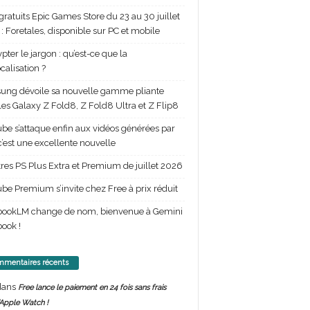
gratuits Epic Games Store du 23 au 30 juillet
: Foretales, disponible sur PC et mobile
pter le jargon : qu’est-ce que la
calisation ?
ng dévoile sa nouvelle gamme pliante
les Galaxy Z Fold8, Z Fold8 Ultra et Z Flip8
be s’attaque enfin aux vidéos générées par
 c’est une excellente nouvelle
itres PS Plus Extra et Premium de juillet 2026
be Premium s’invite chez Free à prix réduit
bookLM change de nom, bienvenue à Gemini
ook !
mentaires récents
ans
Free lance le paiement en 24 fois sans frais
’Apple Watch !