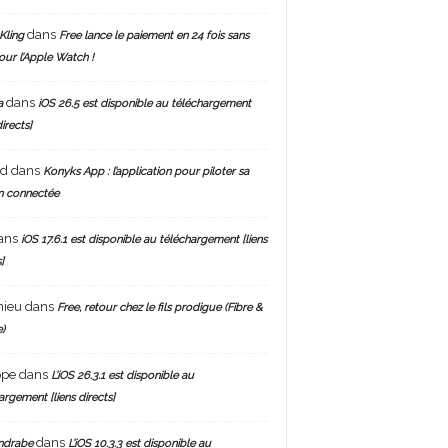
dans
Kling
Free lance le paiement en 24 fois sans
pour l’Apple Watch !
dans
a
iOS 26.5 est disponible au téléchargement
directs]
nd
dans
Konyks App : l’application pour piloter sa
n connectée
ans
iOS 17.6.1 est disponible au téléchargement [liens
]
hieu
dans
Free, retour chez le fils prodigue (Fibre &
)
ppe
dans
L’iOS 26.3.1 est disponible au
argement [liens directs]
dans
ndrabe
L’iOS 10.3.3 est disponible au