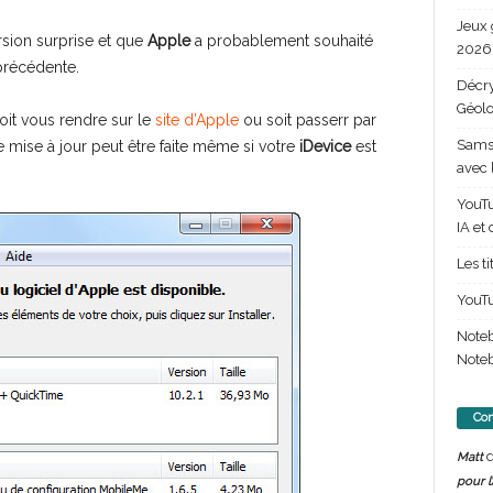
Jeux 
rsion surprise et que
Apple
a probablement souhaité
2026 
précédente.
Décry
Géolo
oit vous rendre sur le
site d’Apple
ou soit passerr par
Samsu
e mise à jour peut être faite même si votre
iDevice
est
avec 
YouTu
IA et
Les t
YouTu
Note
Noteb
Com
d
Matt
pour l