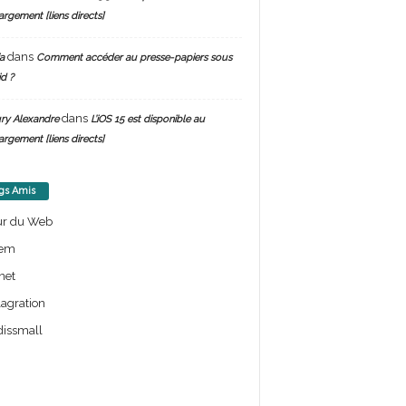
argement [liens directs]
dans
a
Comment accéder au presse-papiers sous
d ?
dans
ry Alexandre
L’iOS 15 est disponible au
argement [liens directs]
gs Amis
ur du Web
em
net
lagration
issmall