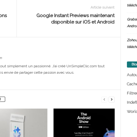
téléch
Article suivant
ions
Google Instant Previews maintenant
Grabsi
disponible sur iOS et Android
Androi
Zohou
téléch
m
Blo
out simplement un passionné. J’ai créé UnSimpleClic.com tout
s envie de partager cette passion avec vous.
Auto
Cach
Filtre
R
Indef
World