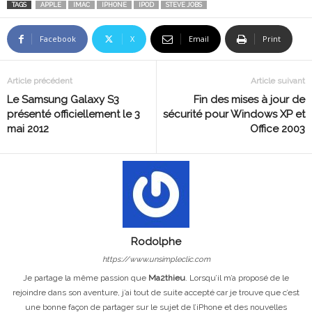
TAGS
APPLE
IMAC
IPHONE
IPOD
STEVE JOBS
Facebook
X
Email
Print
Article précédent
Article suivant
Le Samsung Galaxy S3
Fin des mises à jour de
présenté officiellement le 3
sécurité pour Windows XP et
mai 2012
Office 2003
Rodolphe
https://www.unsimpleclic.com
Je partage la même passion que
Ma2thieu
. Lorsqu’il m’a proposé de le
rejoindre dans son aventure, j’ai tout de suite accepté car je trouve que c’est
une bonne façon de partager sur le sujet de l’iPhone et des nouvelles