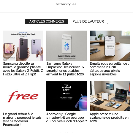
technologies.
ARTICLES CONNEXES
PLUS DE L'AUTEUR
Samsung dévoile sa
Samsung Galaxy
Emails sous surveillance :
nouvelle gamme pliante
Unpacked, les nouveaux
comment la CNIL
avec les Galaxy Z Fold8, Z
smartphones pliables
s’attaque aux pixels
Fold8 Ultra et Z Flip8
arrivent le 22 juillet 2026
espions invisibles
Le grand retour à la
Android 17 : Google
Apple prépare une
maison : pourquoi je suis
s’inspire-t-il un peu trop
avalanche de produits en
(enfin) redevenu
du nouveau look d’Apple ?
2026
Freenaute !