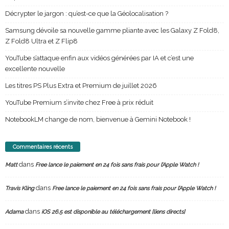
Décrypter le jargon : qu’est-ce que la Géolocalisation ?
Samsung dévoile sa nouvelle gamme pliante avec les Galaxy Z Fold8,
Z Fold8 Ultra et Z Flip8
YouTube s’attaque enfin aux vidéos générées par IA et c’est une
excellente nouvelle
Les titres PS Plus Extra et Premium de juillet 2026
YouTube Premium s’invite chez Free à prix réduit
NotebookLM change de nom, bienvenue à Gemini Notebook !
Commentaires récents
dans
Matt
Free lance le paiement en 24 fois sans frais pour l’Apple Watch !
dans
Travis Kling
Free lance le paiement en 24 fois sans frais pour l’Apple Watch !
dans
Adama
iOS 26.5 est disponible au téléchargement [liens directs]