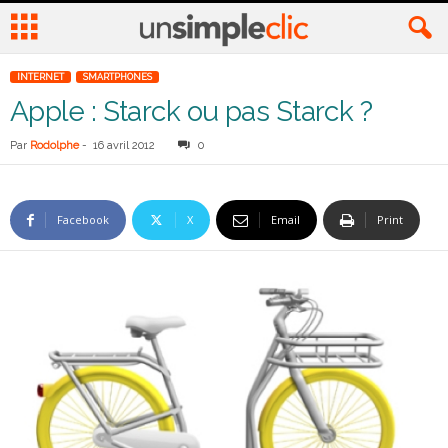
INTERNET
SMARTPHONES
Apple : Starck ou pas Starck ?
Par
Rodolphe
-
16 avril 2012
0
Facebook
X
Email
Print