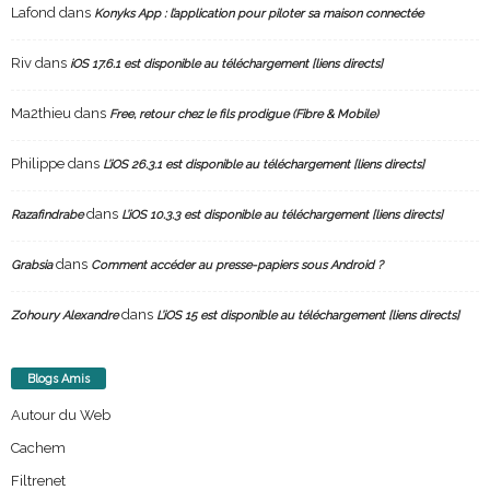
Lafond
dans
Konyks App : l’application pour piloter sa maison connectée
Riv
dans
iOS 17.6.1 est disponible au téléchargement [liens directs]
Ma2thieu
dans
Free, retour chez le fils prodigue (Fibre & Mobile)
Philippe
dans
L’iOS 26.3.1 est disponible au téléchargement [liens directs]
dans
Razafindrabe
L’iOS 10.3.3 est disponible au téléchargement [liens directs]
dans
Grabsia
Comment accéder au presse-papiers sous Android ?
dans
Zohoury Alexandre
L’iOS 15 est disponible au téléchargement [liens directs]
Blogs Amis
Autour du Web
Cachem
Filtrenet