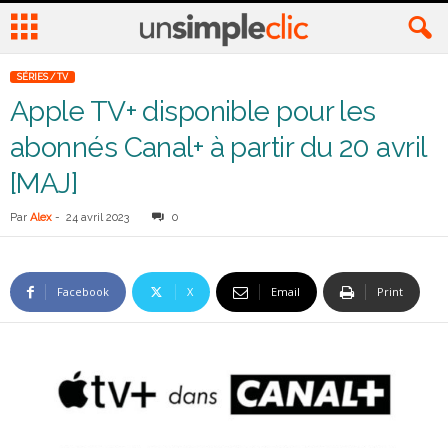
SÉRIES / TV
Apple TV+ disponible pour les
abonnés Canal+ à partir du 20 avril
[MAJ]
Par
Alex
-
24 avril 2023
0
Facebook
X
Email
Print