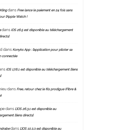
dans
Kling
Free lance le paiement en 24 fois sans
pour l’Apple Watch !
dans
a
iOS 26.5 est disponible au téléchargement
directs]
nd
dans
Konyks App : l’application pour piloter sa
n connectée
ans
iOS 17.6.1 est disponible au téléchargement [liens
]
hieu
dans
Free, retour chez le fils prodigue (Fibre &
)
ppe
dans
L’iOS 26.3.1 est disponible au
argement [liens directs]
dans
ndrabe
L’iOS 10.3.3 est disponible au