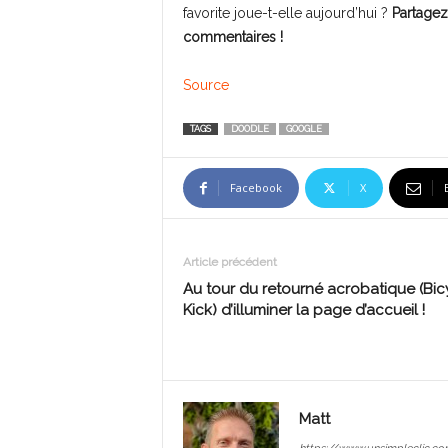
favorite joue-t-elle aujourd’hui ?
Partagez
commentaires !
Source
TAGS
DOODLE
GOOGLE
Facebook
X
Article précédent
Au tour du retourné acrobatique (Bic
Kick) d’illuminer la page d’accueil !
Matt