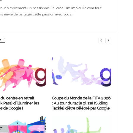
m
out simplement un passionné. J’ai créé UnSimpleClic.com tout
s envie de partager cette passion avec vous.
R
 du centre en retrait
Coupe du Monde de la FIFA 2026
k Pass) d’illuminer les
: Au tour du tacle glissé (Sliding
s de Google !
Tackle) d’être célébré par Google !