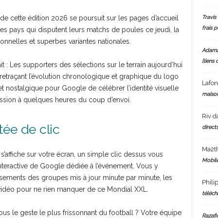
Travis 
cette édition 2026 se poursuit sur les pages d’accueil
frais 
 les pays qui disputent leurs matchs de poules ce jeudi, la
ionnelles et superbes variantes nationales.
Adam
[liens 
it : Les supporters des sélections sur le terrain aujourd’hui
 retraçant l’évolution chronologique et graphique du logo
Lafo
t nostalgique pour Google de célébrer l’identité visuelle
maiso
ession à quelques heures du coup d’envoi.
Riv
d
tée de clic
directs
Ma2t
s’affiche sur votre écran, un simple clic dessus vous
Mobile
interactive de Google dédiée à l’événement. Vous y
assements des groupes mis à jour minute par minute, les
Phili
vidéo pour ne rien manquer de ce Mondial XXL.
téléch
ous le geste le plus frissonnant du football ? Votre équipe
Razafi