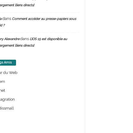
argement [liens directs]
dans
a
Comment accéder au presse-papiers sous
d ?
dans
ry Alexandre
L’iOS 15 est disponible au
argement [liens directs]
gs Amis
ur du Web
em
net
lagration
issmall