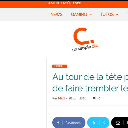
SAMEDI 8 AOÛT 2026
NEWS
GAMING
TUTOS
U
n
S
i
m
p
l
DOODLE
e
Au tour de la tête
C
l
de faire trembler le
i
c
Par
Matt
-
18 juin 2026
0
Facebook
X