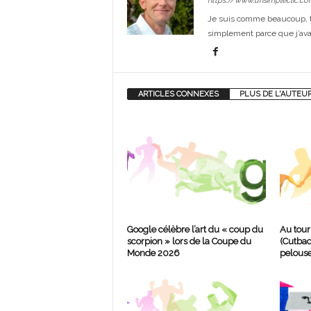
https://www.unsimpleclic.co
Je suis comme beaucoup, t
simplement parce que j’avai
ARTICLES CONNEXES
PLUS DE L'AUTEU
Google célèbre l’art du « coup du
Au tour
scorpion » lors de la Coupe du
(Cutbac
Monde 2026
pelouse