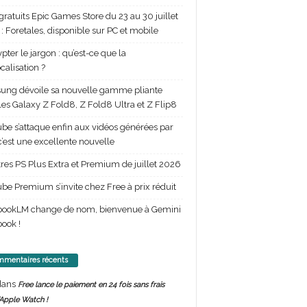
gratuits Epic Games Store du 23 au 30 juillet
: Foretales, disponible sur PC et mobile
pter le jargon : qu’est-ce que la
calisation ?
ng dévoile sa nouvelle gamme pliante
les Galaxy Z Fold8, Z Fold8 Ultra et Z Flip8
be s’attaque enfin aux vidéos générées par
 c’est une excellente nouvelle
itres PS Plus Extra et Premium de juillet 2026
be Premium s’invite chez Free à prix réduit
bookLM change de nom, bienvenue à Gemini
ook !
mentaires récents
ans
Free lance le paiement en 24 fois sans frais
’Apple Watch !