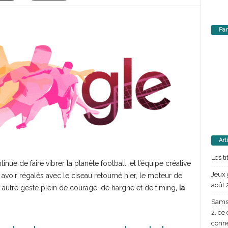
Par
Art
Les t
e de faire vibrer la planète football, et l’équipe créative
Jeux 
voir régalés avec le ciseau retourné hier, le moteur de
août 
 autre geste plein de courage, de hargne et de timing
, la
Samsu
2, ce
conn