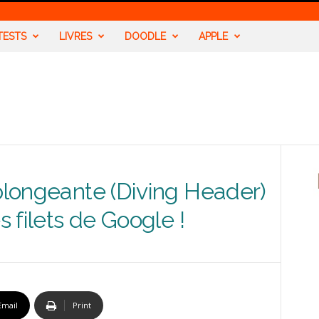
TESTS
LIVRES
DOODLE
APPLE
 plongeante (Diving Header)
s filets de Google !
Email
Print