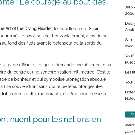
eante : Le courage au bout des
Jeux 
2026 
Décry
e Art of the Diving Header
, le Doodle de ce 18 juin
Géolo
ueur n’hésite pas à se jeter horizontalement, à ras du sol
Samsu
 au fond des filets avant le défenseur ou la sortie du
avec 
YouTu
IA et
r sa page officielle, ce geste demande une absence totale
toire du centre et une synchronisation millimétrée. C’est le
Les t
stade de bonheur et qui symbolise l’abnégation absolue
YouTu
all se souviendront sans doute de têtes plongeantes
Note
dial (comme celle, mémorable, de Robin van Persie en
Noteb
Com
ntinuent pour les nations en
d
Matt
pour l