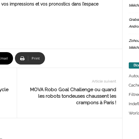
 vos impressions et vos pronostics dans l’espace
téléch
Grabsi
Androi
Zohou
téléch
Email
Print
Blo
Auto
Article suivant
Cach
ycle
MOVA Robo Goal Challenge ou quand
Filtre
les robots tondeuses chaussent les
crampons à Paris !
Indef
World