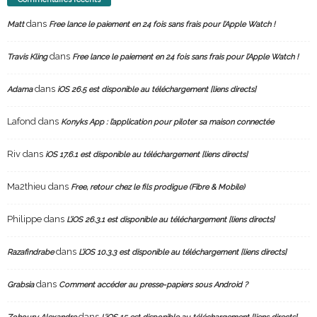
dans
Matt
Free lance le paiement en 24 fois sans frais pour l’Apple Watch !
dans
Travis Kling
Free lance le paiement en 24 fois sans frais pour l’Apple Watch !
dans
Adama
iOS 26.5 est disponible au téléchargement [liens directs]
Lafond
dans
Konyks App : l’application pour piloter sa maison connectée
Riv
dans
iOS 17.6.1 est disponible au téléchargement [liens directs]
Ma2thieu
dans
Free, retour chez le fils prodigue (Fibre & Mobile)
Philippe
dans
L’iOS 26.3.1 est disponible au téléchargement [liens directs]
dans
Razafindrabe
L’iOS 10.3.3 est disponible au téléchargement [liens directs]
dans
Grabsia
Comment accéder au presse-papiers sous Android ?
dans