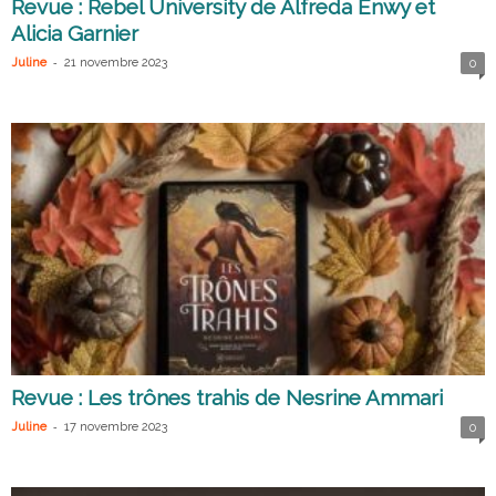
Revue : Rebel University de Alfreda Enwy et
Alicia Garnier
-
Juline
21 novembre 2023
0
Revue : Les trônes trahis de Nesrine Ammari
-
Juline
17 novembre 2023
0